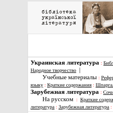
Украинская литература
:
Биб
|
Народное творчество
Учебные материалы
:
Рефе
языку
:
Краткие содержания
:
Шпарга
Зарубежная литература
:
Соч
На русском
:
Краткие содер
литература
:
Зарубежная литература