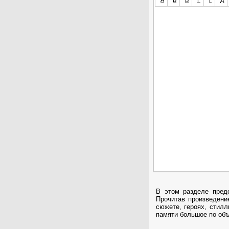
А
Б
В
Г
Ґ
Д
В этом разделе пред
Прочитав произведение
сюжете, героях, стилл
памяти большое по об