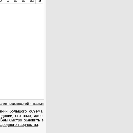
Ц
Ч
Ш
Щ
Ю
Я
ание произведений - главная
ений большого объема.
дении, его теме, идее,
 Вам быстро обновить в
ародного творчества
.