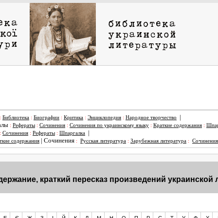
|
:
Библиотека
:
Биографии
:
Критика
:
Энциклопедия
:
Народное творчество
алы
:
Рефераты
:
Сочинения
:
Сочинения по украинскому языку
:
Краткие содержания
:
Шпар
|
:
Сочинения
:
Рефераты
:
Шпаргалка
|
Сочинения
ткие содержания
:
Русская литература
:
Зарубежная литература
:
Сочинения
держание, краткий пересказ произведений украинской