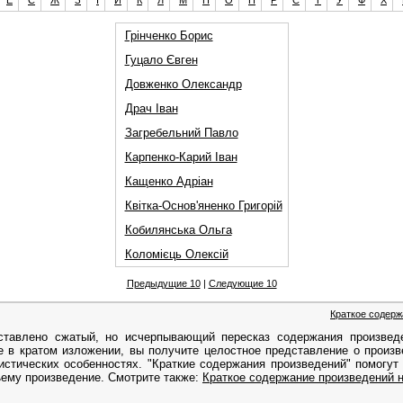
Е
Є
Ж
З
І
Й
К
Л
М
Н
О
П
Р
С
Т
У
Ф
Х
Грінченко Борис
Гуцало Євген
Довженко Олександр
Драч Іван
Загребельний Павло
Карпенко-Карий Іван
Кащенко Адріан
Квітка-Основ'яненко Григорій
Кобилянська Ольга
Коломієць Олексій
Предыдущие 10
|
Следующие 10
Краткое содерж
ставлено сжатый, но исчерпывающий пересказ содержания произвед
 в кратом изложении, вы получите целостное представление о произве
истических особенностях. "Краткие содержания произведений" помогут
ъему произведение. Смотрите также:
Краткое содержание произведений н