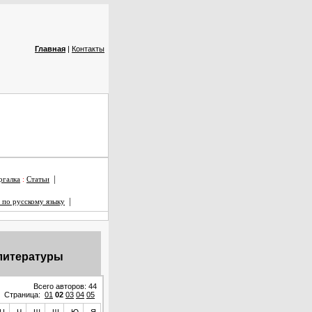
Главная
|
Контакты
|
галка
:
Статьи
|
 по русскому языку
 литературы
Всего авторов: 44
Страница:
01
02
03
04
05