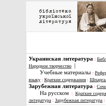
Украинская литература
:
Биб
|
Народное творчество
Учебные материалы
:
Рефе
языку
:
Краткие содержания
:
Шпарга
Зарубежная литература
:
Соч
На русском
:
Краткие содер
литература
:
Зарубежная литература