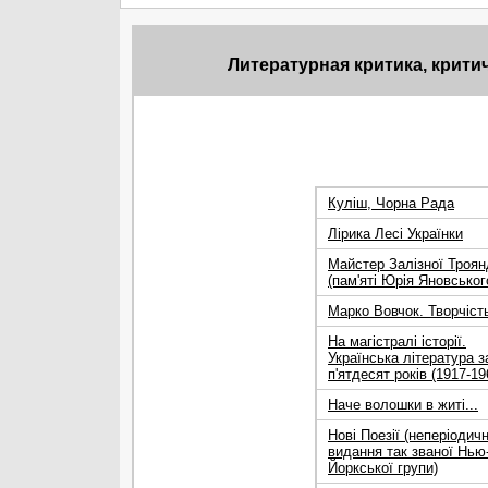
Литературная критика, крити
Куліш, Чорна Рада
Лірика Лесі Українки
Майстер Залізної Троян
(пам'яті Юрія Яновськог
Марко Вовчок. Творчіст
На магістралі історії.
Українська література з
п'ятдесят років (1917-19
Наче волошки в житі...
Нові Поезії (неперіодич
видання так званої Нью
Йоркської групи)