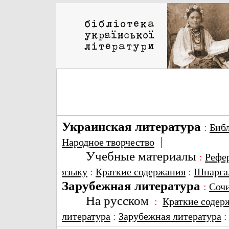
Украинская литература
:
Биб
|
Народное творчество
Учебные материалы
:
Рефе
языку
:
Краткие содержания
:
Шпарга
Зарубежная литература
:
Соч
На русском
:
Краткие содер
литература
:
Зарубежная литература