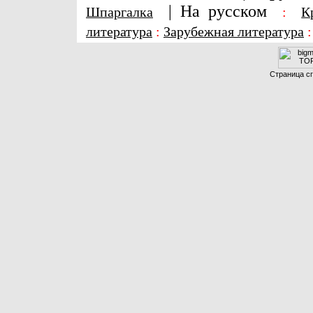
|
На русском
Шпаргалка
:
К
литература
:
Зарубежная литература
Страница сг