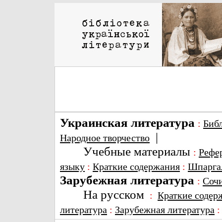
Украинская литература
:
Биб
|
Народное творчество
Учебные материалы
:
Рефе
языку
:
Краткие содержания
:
Шпарга
Зарубежная литература
:
Соч
На русском
:
Краткие содер
литература
:
Зарубежная литература