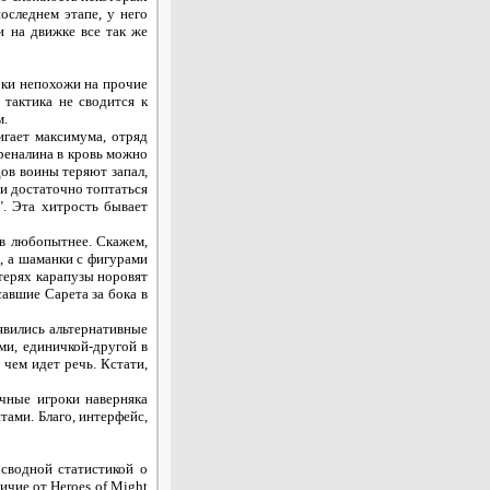
оследнем этапе, у него
и на движке все так же
рки непохожи на прочие
тактика не сводится к
м.
игает максимума, отряд
реналина в кровь можно
ов воины теряют запал,
ти достаточно топтаться
". Эта хитрость бывает
ов любопытнее. Скажем,
, а шаманки с фигурами
терях карапузы норовят
авшие Сарета за бока в
явились альтернативные
ми, единичкой-другой в
 чем идет речь. Кстати,
ычные игроки наверняка
тами. Благо, интерфейс,
 сводной статистикой о
ичие от Heroes of Might