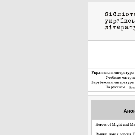
Украинская литература
Учебные матери
Зарубежная литература
На русском
:
Кра
Анон
Heroes of Might and M
Вышла новая версия Г