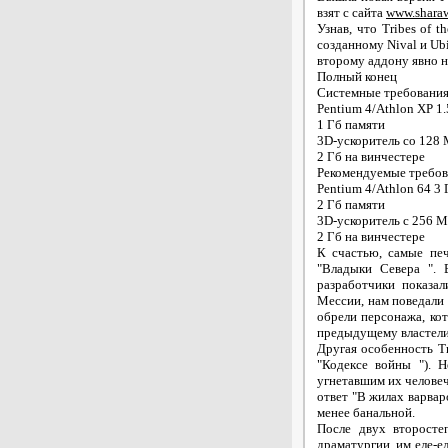
взят с сайта
www.sharaw
Узнав, что Tribes of 
созданному Nival и Ubi
второму аддону явно н
Полный конец
Системные требовани
Pentium 4/Athlon XP 1
1 Гб памяти
3D-ускоритель со 128
2 Гб на винчестере
Рекомендуемые требов
Pentium 4/Athlon 64 3
2 Гб памяти
3D-ускоритель с 256 
2 Гб на винчестере
К счастью, самые пе
"Владыки Севера ".
разработчики показа
Мессии, нам поведали 
обрели персонажа, кот
предыдущему властели
Другая особенность Tr
"Кодексе войны "). 
угнетавшим их челове
ответ "В жилах варвар
менее банальной.
После двух второсте
драматургии, им еле-е