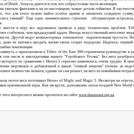
w of Death , бонусы даются и тем, кто собрал только часть коллекции.
м хватило фантазии и на по-настоящему новые детали геймплея. В частности
То, что для этого нужно найти особое здание и заплатить солидную сумму,
олеса умений". Еще одно занимательное строение обсерватория астролога
ь.
 внести в игру все задуманное привело к ряду технических проблем. Trib
нее стабильна, чем предыдущий аддон. Иногда искусственный интеллект впада
инуты. Другой недуг компьютерных оппонентов поразительная трусость. По
я, даже не пытаясь продать жизни своих солдат подороже. Надеюсь, первый 
шибки локализации.
омянуть о приложенном к Tribes of the East 300-страничном руководстве в p
в том числе и завсегдатаями нашего "Геройского Уголка". Без него разобрат
 которого по сравнению с Heroes 5 серьезно изменилось, очень трудно. К пр
ении мертвецов и добавленной в шкале "темной энергии" (теперь за неде
енное количество нежити, однако он сам решает, на кого из покойников потрат
скрыла почти весь потенциал Heroes of Might and Magic 5. Несмотря на огрехи
ков оригинальной игры. Как ни крути, дополнения эпохи поздней New World
о чего интересного можно прочитать на сайте
www.sharawara.org.ua