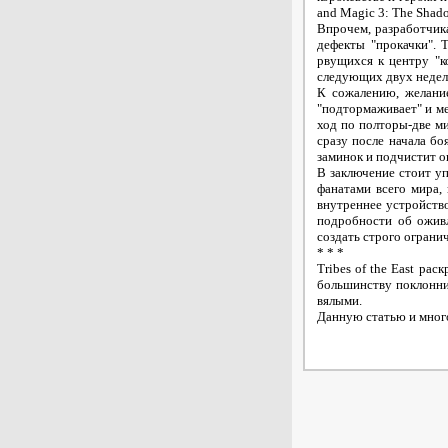
and Magic 3: The Shado
Впрочем, разработчика
дефекты "прокачки". 
рвущихся к центру "к
следующих двух недел
К сожалению, желание
"подтормаживает" и ме
ход по полторы-две м
сразу после начала бо
заминок и подчистит о
В заключение стоит уп
фанатами всего мира, 
внутреннее устройство
подробности об оживл
создать строго огранич
* * *
Tribes of the East ра
большинству поклонни
вялыми.
Данную статью и мног