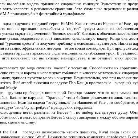
если вы забыли выдать приличное снаряжение пьянчуге Вульфстану на предп
в взять крепость в решающем сражении. Зато словесные перепалки и ролик
MM 5 прижились бы в фэнтезийном мультфильме.
 одна из лучших традиций серии HoMM. Как и гномы из Hammers of Fate , о
отя они не признают волшебства и "портят" чужую магию, их собственная 
т успеха скрыт в применении "боевых кличей", близких к обычным заклинания
ие (атака, колдовство и т.п.) заполняет специальную шкалу. Когда она дост
й "уровень ярости" и получает прибавку к основным параметрам. Нагнать ад
дин из самых эффективных методов те же вопли командира. При пропуске ход
заставлять крушить вражеские ряды, наплевав на неизбежный урон. В реальнос
игра посчитает, что вы активно маневрируете, и не отнимет "очки ярости
ставляют два вида скучных "качков" с тесаками. Способности их соратник
кие стены и ворота и используют гоблинов в качестве метательных снарядов
ману, принося пузатую мелочь в жертву. Неудивительно, что при высоких по
иятелю. Любителей экзотики порадуют Пао Каи (в просторечье виверны), кус
and Magic .
ки крупица прибывших пополнений. Гораздо важнее, что во всех замках по
ойск. Баланс не нарушен: "братские" типы бойцов различаются лишь таланта
шностью. Если вы видели "отступников" из Hammers of Fate , то сообразите, о
 вторую "линейку апгрейдов" в рыцарских твердынях.
полноценные ветви развития из Heroes 4 , но выбор всегда греет душу. Об
любимчики", а знатоки правил Heroes 5 смогут лавировать между обоими вариан
ия, сделан на славу.
of the East последняя возможность что-то поменять, Nival ввела экран со
 нарисовала кнопку "Wait". Наконец-то вернулись комплекты артефактов. В отл