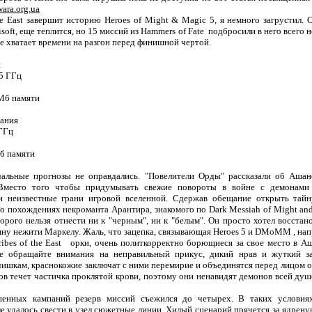
ara.org.ua
the East завершит историю Heroes of Might & Magic 5, я немного загрустил. 
soft, еще теплится, но 15 миссий из Hammers of Fate подбросили в него всего 
е хватает времени на разгон перед финишной чертой.
я
.5 ГГц
 Мб памяти
ания
 ГГц
Мб памяти
чальные прогнозы не оправдались. "Повелители Орды" рассказали об Ашан
 Вместо того чтобы придумывать свежие повороты в войне с демонами
ли неизвестные грани игровой вселенной. Сдержав обещание открыть тай
о похождениях некроманта Арантира, знакомого по Dark Messiah of Might and
орого нельзя отнести ни к "черным", ни к "белым". Он просто хотел восстан
ну нежити Маркелу. Жаль, что зацепка, связывающая Heroes 5 и DMoMM , нап
ibes of the East орки, очень политкорректно борющиеся за свое место в Аша
Не обращайте внимания на неправильный прикус, дикий нрав и жуткий з
чишкам, краснокожие заключат с ними перемирие и объединятся перед лицом 
ов течет частичка проклятой крови, поэтому они ненавидят демонов всей душ
пенных кампаний резерв миссий съежился до четырех. В таких условия
ле удалось свести в узел сюжетные линии. Хилый сценарий прячется за ядрен