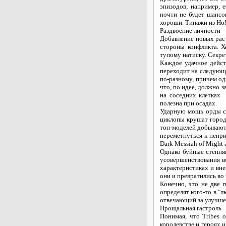
эпизодов; например, 
почти не будет шансо
хороши. Типажи из Ho
Раздвоение личности
Добавление новых рас
стороны конфликта. Х
тупому натиску. Секре
Каждое удачное действ
переходит на следующи
по-разному, причем о
что, по идее, должно 
на соседних клетках 
полезна при осадах.
Ударную мощь орды со
циклопы крушат городс
топ-моделей добывают 
переметнуться к непр
Dark Messiah of Might 
Однако буйные степня
усовершенствования в
характеристиках и вне
они и превратились во
Конечно, это не две 
определят кого-то в "
отвечающий за улучшен
Прощальная гастроль
Понимая, что Tribes 
королевстве и героях и