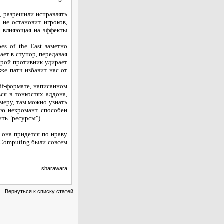
, разрешили исправлять
 не остановит игроков,
, влияющая на эффекты
es of the East заметно
ет в ступор, передавая
рой противник удирает
же патч избавит нас от
df-формате, написанном
ься в тонкостях аддона,
имеру, там можно узнать
лю некромант способен
ить "ресурсы").
, она придется по нраву
 Computing были совсем
sharawara
Вернуться к списку статей