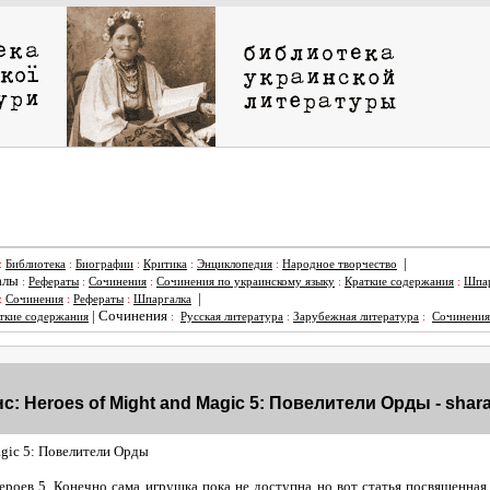
|
:
Библиотека
:
Биографии
:
Критика
:
Энциклопедия
:
Народное творчество
алы
:
Рефераты
:
Сочинения
:
Сочинения по украинскому языку
:
Краткие содержания
:
Шпар
|
:
Сочинения
:
Рефераты
:
Шпаргалка
|
Сочинения
ткие содержания
:
Русская литература
:
Зарубежная литература
:
Сочинения
с: Heroes of Might and Magic 5: Повелители Орды - shar
agic 5: Повелители Орды
ероев 5. Конечно сама игрушка пока не доступна но вот статья посвященная