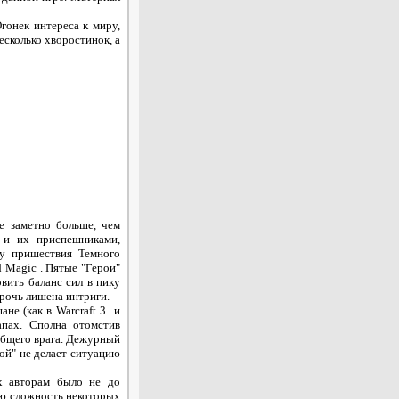
Огонек интереса к миру,
несколько хворостинок, а
е заметно больше, чем
 и их приспешниками,
ну пришествия Темного
 Magic . Пятые "Герои"
овить баланс сил в пику
рочь лишена интриги.
не (как в Warcraft 3 и
апах. Сполна отомстив
общего врага. Дежурный
ой" не делает ситуацию
х авторам было не до
ую сложность некоторых