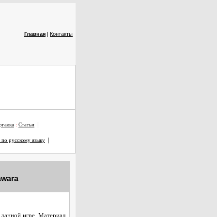
Главная
|
Контакты
|
галка
:
Статьи
|
 по русскому языку
awara
 данной игре. Материал