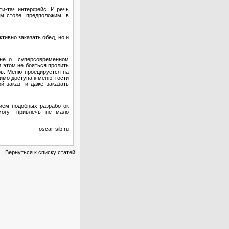
ти-тач интерфейс. И речь
м столе, предположим, в
тивно заказать обед, но и
т не о суперсовременном
 этом не бояться пролить
ов. Меню проецируется на
имо доступа к меню, гости
 заказ, и даже заказать
ием подобных разработок
огут привлечь не мало
oscar-sib.ru
Вернуться к списку статей