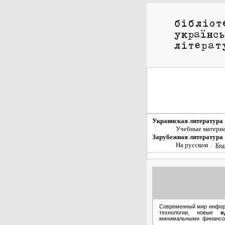
Украинская литература
Учебные матери
Зарубежная литература
На русском
:
Кра
Современный мир информ
технологии, новые
и
минимальными финансов