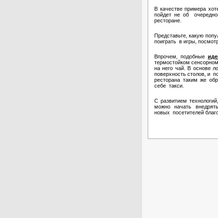
В качестве примера хот
пойдет не об очередно
ресторане.
Представьте, какую попу
поиграть в игры, посмот
Впрочем, подобные
иде
термостойком сенсорном
на него чай. В основе 
поверхность столов, и п
ресторана таким же обр
себе такси.
С развитием технологий
можно начать внедрят
новых посетителей благ