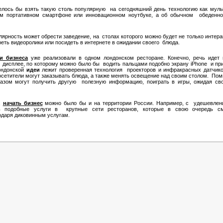
елось бы взять такую столь популярную на сегодняшний день технологию как муль
м портативном смартфоне или инновационном ноутбуке, а об обычном обеденно
лярность может обрести заведение, на столах которого можно будет не только интерак
реть видеоролики или посидеть в интернете в ожидании своего блюда.
и бизнеса
уже реализовали в одном лондонском ресторане. Конечно, речь иде
 дисплее, по которому можно было бы водить пальцами подобно экрану iPhone и при
лондонской
идеи
лежит проверенная технология проекторов и инфракрасных датчик
осетители могут заказывать блюда, а также менять освещение над своим столом. Пом
азом могут получить другую полезную информацию, поиграть в игры, ожидая свой
,
начать бизнес
можно было бы и на территории России. Например, с удешевлен
ь подобные услуги в крупные сети ресторанов, которые в свою очередь см
одаря диковинным услугам.