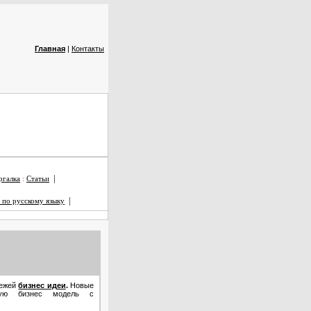
Главная
|
Контакты
|
галка
:
Статьи
|
 по русскому языку
вежей
бизнес идеи
.
Новые
ную бизнес модель с