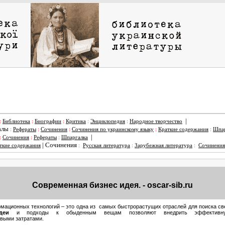
|
:
Библиотека
:
Биографии
:
Критика
:
Энциклопедия
:
Народное творчество
алы
:
Рефераты
:
Сочинения
:
Сочинения по украинскому языку
:
Краткие содержания
:
Шпар
|
:
Сочинения
:
Рефераты
:
Шпаргалка
|
Сочинения
ткие содержания
:
Русская литература
:
Зарубежная литература
:
Сочинения
Современная бизнес идея. - oscar-sib.ru
ационных технологий – это одна из самых быстрорастущих отраслей для поиска с
деи
и подходы к обыденным вещам позволяют внедрить эффектив
ыми затратами.