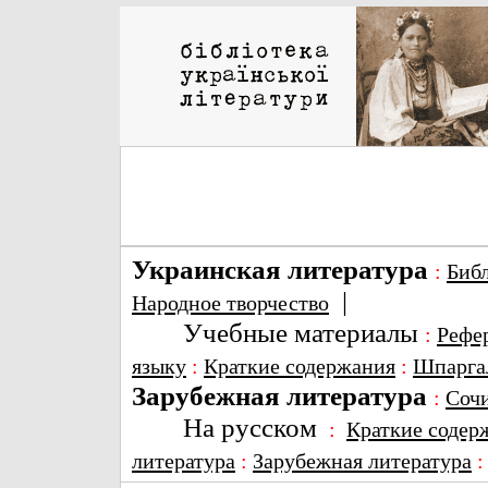
Украинская литература
:
Биб
|
Народное творчество
Учебные материалы
:
Рефе
языку
:
Краткие содержания
:
Шпарга
Зарубежная литература
:
Соч
На русском
:
Краткие содер
литература
:
Зарубежная литература