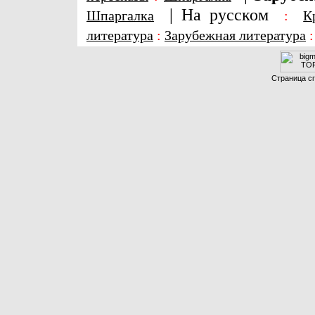
|
На русском
Шпаргалка
:
К
литература
:
Зарубежная литература
Страница сг