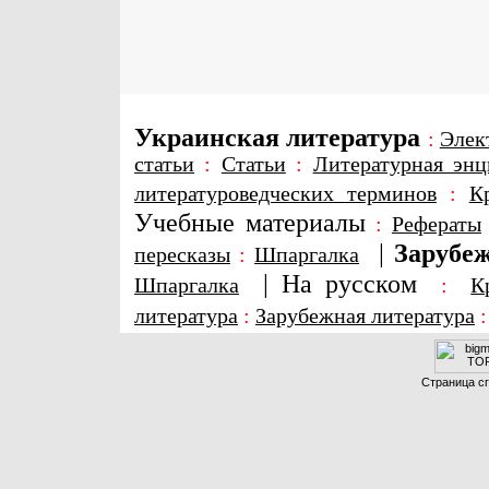
Украинская литература
:
Элек
статьи
:
Статьи
:
Литературная энц
литературоведческих терминов
:
К
Учебные материалы
:
Рефераты
|
Зарубеж
пересказы
:
Шпаргалка
|
На русском
Шпаргалка
:
К
литература
:
Зарубежная литература
Страница сг