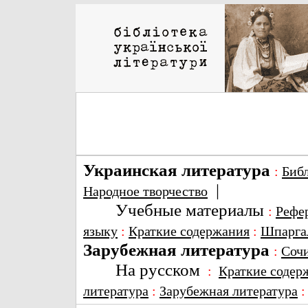
Украинская литература
:
Биб
|
Народное творчество
Учебные материалы
:
Рефе
языку
:
Краткие содержания
:
Шпарга
Зарубежная литература
:
Соч
На русском
:
Краткие содер
литература
:
Зарубежная литература