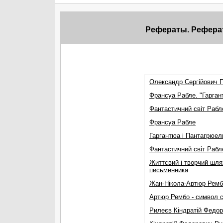
Рефераты. Рефера
Олександр Сергійович 
Франсуа Рабле. "Гарган
Фантастичний світ Рабл
Франсуа Рабле
Гаргантюа і Пантагрюел
Фантастичний світ Рабл
Життєвий і творчий шля
письменника
Жан-Нікола-Артюр Ремб
Артюр Рембо - символ с
Рилеєв Кіндратій Федоро