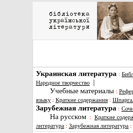
Украинская литература
:
Биб
|
Народное творчество
Учебные материалы
:
Рефе
языку
:
Краткие содержания
:
Шпарга
Зарубежная литература
:
Соч
На русском
:
Краткие содер
литература
:
Зарубежная литература