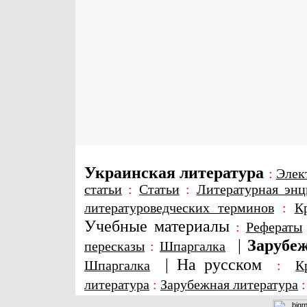
Украинская литература
:
Элек
статьи
:
Статьи
:
Литературная энц
литературоведческих терминов
:
К
Учебные материалы
:
Рефераты
|
Зарубеж
пересказы
:
Шпаргалка
|
На русском
Шпаргалка
:
К
литература
:
Зарубежная литература