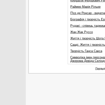
Кіндратій Федорович Р
Раймер Марія Рільке
П'єр де Ронсар - видат
Біографія і творчість 
Рудакі - співець таджиц
Жан Жак Руссо
Життя і творчість Шота
Cааді. Життя і творчіст
Творчість Ганса Сакса
Символіка імен персонаж
Джерома Девіда Селінд
Предыд