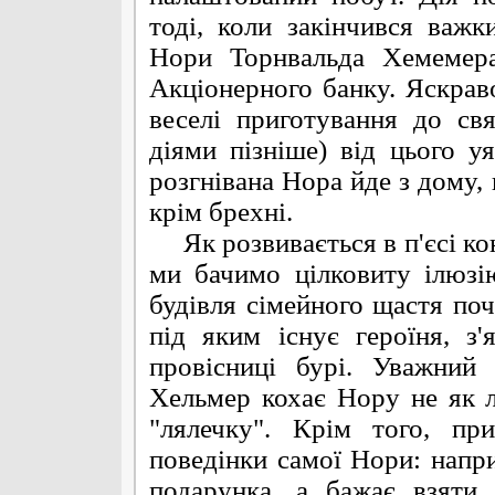
тоді, коли закінчився важк
Нори Торнвальда Хемемера
Акціонерного банку. Яскрав
веселі приготування до св
діями пізніше) від цього у
розгнівана Нора йде з дому, 
крім брехні.
Як розвивається в п'єсі ко
ми бачимо цілковиту ілюз
будівля сімейного щастя поч
під яким існує героїня, з
провісниці бурі. Уважний
Хельмер кохає Нору не як л
"лялечку". Крім того, пр
поведінки самої Нори: напри
подарунка, а бажає взяти