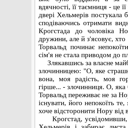
вдячності, її таємниця - це ї
двері Хельмерів постукала б
сподіваючись отримати видн
Крогстада до чоловіка Но
дружини, але й з'ясовує, хто
Торвальд починає непокоїт
сім'я не стала приводом до пл
Злякавшись за власне майбу
злочинницею: "О, яке страшне
вона, моя радість, моя горд
гірше... - злочинниця. О, як
Торвальд переживає не за Нор
існувати, його непокоїть те,
хоче відсторонити Нору від 
Крогстад, усвідомивши, щ
Хельмерів і забирає лист