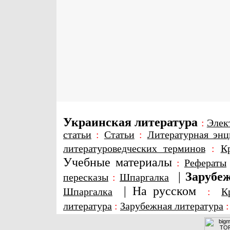
Украинская литература
:
Элек
статьи
:
Статьи
:
Литературная энц
литературоведческих терминов
:
К
Учебные материалы
:
Рефераты
|
Зарубеж
пересказы
:
Шпаргалка
|
На русском
Шпаргалка
:
К
литература
:
Зарубежная литература