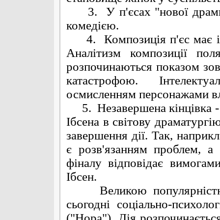
3. У п'єсах "нової драми"
комедією.
4. Композиція п'єс має ін
Аналітизм композиції пол
розпочинаються показом зовн
катастрофою. Інтелект
осмисленням персонажами вл
5. Незавершена кінцівка - 
Ібсена в світову драматургію
завершення дії. Так, наприкл
є розв'язанням проблем, а
фіналу відповідає вимогам
Ібсен.
Великою популярністю к
сьогодні соціально-психоло
("Нора"). Дія розпочинаєтьс