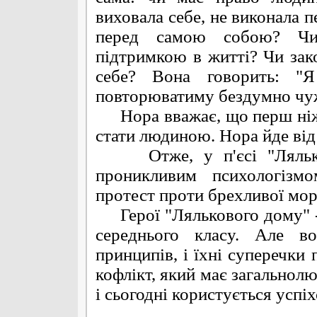
виховала себе, не виконала 
перед самою собою? Чи
підтримкою в житті? Чи зак
себе? Вона говорить: "
повторюватиму бездумно чуж
Нора вважає, що перш ніж 
стати людиною. Нора йде від 
Отже, у п'єсі "Ляльков
проникливим психологізм
протест проти брехливої мора
Герої "Лялькового дому" - 
середнього класу. Але в
принципів, і їхні суперечки
кофлікт, який має загальнолю
і сьогодні користується успі