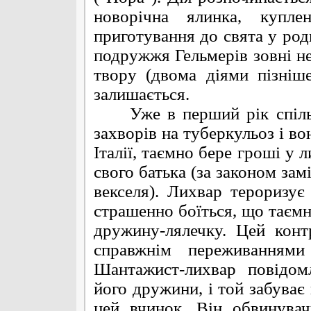
новорічна ялинка, купле
приготування до свята у род
подружжя Гельмерів зовні не
твору (двома діями пізніш
залишається.
Уже в перший рік спільно
захворів на туберкульоз і во
Італії, таємно бере гроші у 
свого батька (за законом зам
векселя). Лихвар тероризує
страшенно боїться, що таємн
дружину-лялечку. Цей кон
справжнім переживаннями
Шантажист-лихвар повідом
його дружини, і той забува
цей вчинок. Він обвинувач