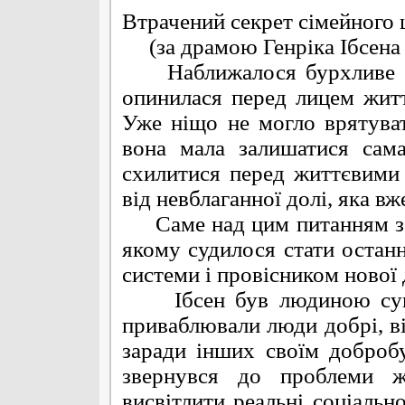
Втрачений секрет сімейного
(за драмою Генріка Ібсена 
Наближалося бурхливе XX 
опинилася перед лицем життє
Уже ніщо не могло врятуват
вона мала залишатися сама
схилитися перед життєвими
від невблаганної долі, яка вж
Саме над цим питанням зам
якому судилося стати останн
системи і провісником нової
Ібсен був людиною суворо
приваблювали люди добрі, від
заради інших своїм доброб
звернувся до проблеми жі
висвітлити реальні соціальн