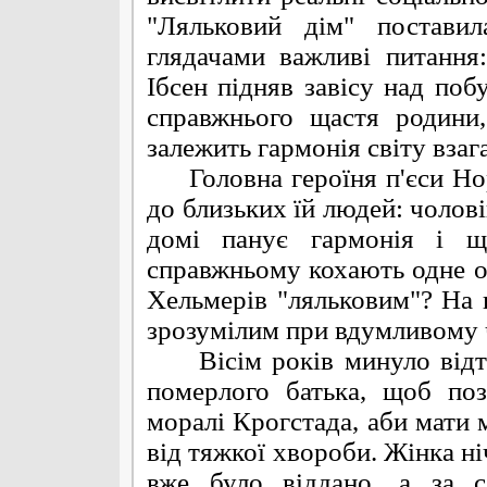
"Ляльковий дім" постави
глядачами важливі питання
Ібсен підняв завісу над побу
справжнього щастя родини
залежить гармонія світу взага
Головна героїня п'єси Нора
до близьких їй людей: чолові
домі панує гармонія і щ
справжньому кохають одне од
Хельмерів "ляльковим"? На ц
зрозумілим при вдумливому 
Вісім років минуло відтод
померлого батька, щоб по
моралі Крогстада, аби мати 
від тяжкої хвороби. Жінка ні
вже було віддано, а за с