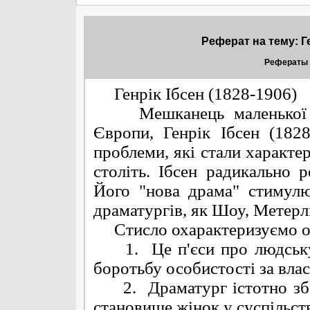
Реферат на тему: Ге
Рефераты 
Генрік Ібсен (1828-1906)
Мешканець маленької Нор
Європи, Генрік Ібсен (1828
проблеми, які стали характе
століть. Ібсен радикально 
Його "нова драма" стимулю
драматургів, як Шоу, Метерл
Стисло охарактеризуємо оз
1. Це п'єси про людську 
боротьбу особистості за влас
2. Драматург істотно збаг
становище жінок у суспільств