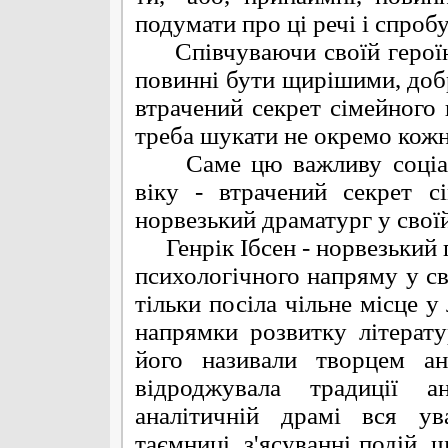
подумати про ці речі і спробу
Співчуваючи своїй героїні
повинні бути щирішими, добр
втрачений секрет сімейного 
треба шукати не окремо кожн
Саме цю важливу соціаль
віку - втрачений секрет с
норвезький драматург у своїй
Генрік Ібсен - норвезький п
психологічного напряму у сві
тільки посіла чільне місце у
напрямки розвитку літерат
його називали творцем ан
відроджувала традиції а
аналітичній драмі вся ув
таємниці, з'ясуванні подій, 