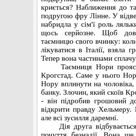
криється? Наближення до та
подругою фру Лінне. У відве
набридла у сім'ї роль ляльк
щось серйозне. Щоб дове
таємницю свого вчинку: коли
лікуватися в Італії, взяла 
Тепер вона частинами сплачу
Таємниця Нори прояснює
Крогстад. Саме у нього Нор
Нору вплинути на чоловіка, 
банку. Злочин, який скоїв Кр
- він підробив грошовий д
відкрити правду Хельмеру. 
але всі зусилля даремні.
Дія друга відбувається п
почуття безнадії. Вона щ