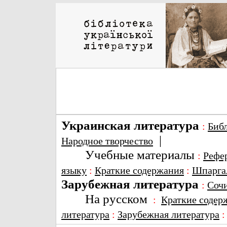
Украинская литература
:
Биб
|
Народное творчество
Учебные материалы
:
Рефе
языку
:
Краткие содержания
:
Шпарга
Зарубежная литература
:
Соч
На русском
:
Краткие содер
литература
:
Зарубежная литература