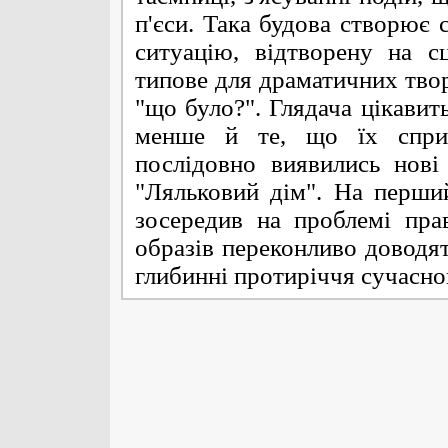
п'єси. Така будова створює
ситуацію, відтворену на сц
типове для драматичних твор
"що було?". Глядача цікавить
менше й те, що їх сприч
послідовно виявились нові
"Ляльковий дім". На перши
зосередив на проблемі пра
образів переконливо доводят
глибинні протиріччя сучасно