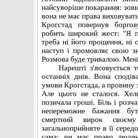
найсуворіше покарання: зовні
вона не має права виховувати
Крогстад повернув боргов
робить широкий жест: "Я п
треба ні його прощення, ні 
наступ і промовляє свою зн
Розмова буде тривалою. Мені 
Нарешті з'ясовується те,
останніх днів. Вона сподів
умови Крогстада, а провину з
Але цього не сталося. Хел
позичала гроші. Біль і розч
непереможне бажання бу
смертний вирок своєму
загальноприйняте в її серед
сама: чи має право людин