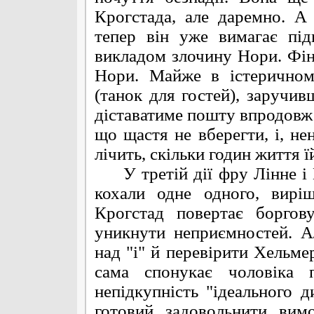
Крогстада, але даремно. А
тепер він уже вимагає пі
викладом злочину Нори. Фіна
Нори. Майже в істеричном
(танок для гостей), заручи
діставатиме пошту впродовж 
що щастя не вберегти, і, нен
лічить, скільки годин життя 
У третій дії фру Лінне і К
кохали одне одного, вирі
Крогстад повертає боргов
уникнути неприємностей. А
над "і" й перевірити Хельме
сама спонукає чоловіка п
непідкупність "ідеального 
готовий задовольнити вим