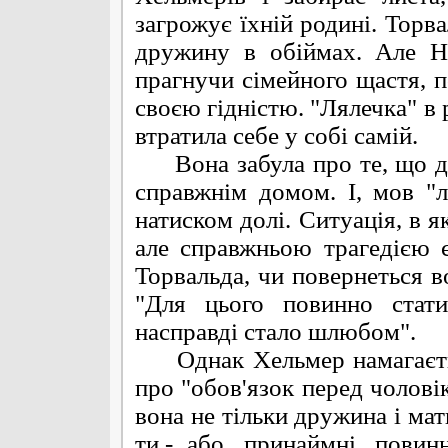
загрожує їхній родині. Торва
дружину в обіймах. Але Н
прагнучи сімейного щастя, 
своєю гідністю. "Лялечка" в 
втратила себе у собі самій.
Вона забула про те, що дім
справжнім домом. І, мов "л
натиском долі. Ситуація, в я
але справжньою трагедією є
Торвальда, чи повернеться в
"Для цього повинно стати
насправді стало шлюбом".
Однак Хельмер намагаєтьс
про "обов'язок перед чоловік
вона не тільки дружина і мат
ти,- або, принаймні, пови