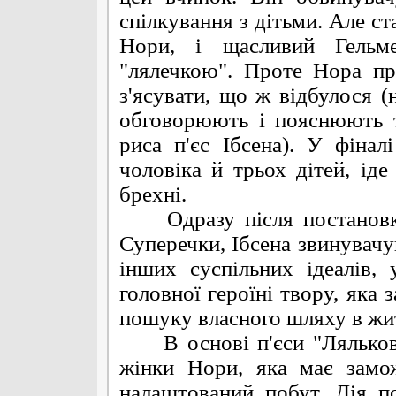
спілкування з дітьми. Але ст
Нори, і щасливий Гельм
"лялечкою". Проте Нора пр
з'ясувати, що ж відбулося (н
обговорюють і пояснюють т
риса п'єс Ібсена). У фінал
чоловіка й трьох дітей, іде
брехні.
Одразу після постановки 
Суперечки, Ібсена звинувачува
інших суспільних ідеалів,
головної героїні твору, яка 
пошуку власного шляху в жит
В основі п'єси "Ляльковий
жінки Нори, яка має замож
налаштований побут. Дія по