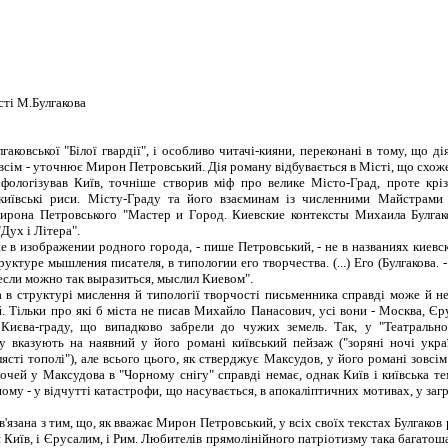
сті М.Булгакова
овської "Білої гвардії", і особливо читачі-кияни, переконані в тому, що ді
зовсім - уточнює Мирон Петровський. Дія роману відбувається в Місті, що схоже
іфологізував Київ, точніше створив міф про велике Місто-Град, проте крі
київські риси. Місту-Граду та його взаєминам із численними Майстрами б
рона Петровського "Мастер и Город. Киевские контексты Михаила Булгаков
Дух і Літера".
в изображении родного города, - пише Петровський, - не в названиях киевск
труктуре мышления писателя, в типологии его творчества. (...) Его (Булгакова. 
если можно так выразиться, мыслил Киевом".
структурі мислення й типології творчості письменника справді може й не 
й. Тільки про які б міста не писав Михайло Панасович, усі вони - Москва, Єр
Києва-граду, що випадково забрели до чужих земель. Так, у "Театрально
 вказують на наявний у його романі київський пейзаж ("зоряні ночі україн
блясті тополі"), але всього цього, як стверджує Максудов, у його романі зовсім
чей у Максудова в "Чорному снігу" справді немає, однак Київ і київська тема
шому - у відчутті катастрофи, що насувається, в апокаліптичних мотивах, у загра
язана з тим, що, як вважає Мирон Петровський, у всіх своїх текстах Булгаков 
Київ, і Єрусалим, і Рим. Любителів прямолінійного патріотизму така багатоша