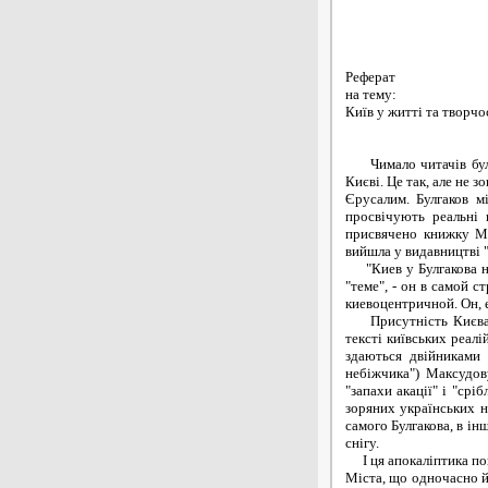
Реферат
на тему:
Київ у житті та творчо
Чимало читачів булгак
Києві. Це так, але не 
Єрусалим. Булгаков м
просвічують реальні 
присвячено книжку Ми
вийшла у видавництві "
"Киев у Булгакова не 
"теме", - он в самой с
киевоцентричной. Он, 
Присутність Києва в 
тексті київських реалі
здаються двійниками 
небіжчика") Максудову
"запахи акації" і "срі
зоряних українських но
самого Булгакова, в ін
снігу.
І ця апокаліптика пов'
Міста, що одночасно й 