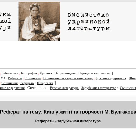
|
:
Библиотека
:
Биографии
:
Критика
:
Энциклопедия
:
Народное творчество
алы
:
Рефераты
:
Сочинения
:
Сочинения по украинскому языку
:
Краткие содержания
:
Шпар
|
:
Сочинения
:
Рефераты
:
Шпаргалка
|
Сочинения
ткие содержания
:
Русская литература
:
Зарубежная литература
:
Сочинения
Реферат на тему: Київ у житті та творчості М. Булгаков
Рефераты - зарубежная литература