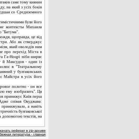
лгаков саме тому киянин
у, на який з усіх боків
шедшая со Средиземного
тимістичними були його
кие контексты Михаила
о "Батума".
ождя, щоправда, це від
стри. Або як стверджує
ізм, який оволодів ним
не про перехід Міста в
уа Га-Ноцрі ніби ширяє
у й Максудов - один із
очолює в "Театральному
наявний у булгаковських
є Майстра в усіх його
овое полотно - он все
яло ему изобразить". Ця
мов принижує Київ перш
 Адже співав Окуджава:
е принижувало, а навіть
тричність булгаковської
за допомогою текстів, на
качать реферат в zip-архиве
бежная литература - главная