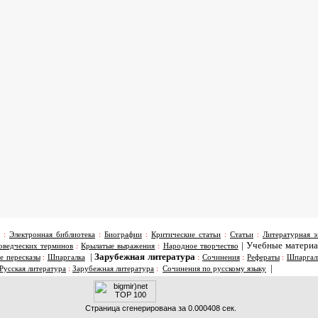
:
Электронная библиотека
:
Биографии
:
Критические статьи
:
Статьи
:
Литературная э
|
Учебные матери
оведческих терминов
:
Крылатые выражения
:
Народное творчество
|
Зарубежная литература
е пересказы
:
Шпаргалка
:
Сочинения
:
Рефераты
:
Шпаргал
|
Русская литература
:
Зарубежная литература
:
Сочинения по русскому языку
Страница сгенерирована за 0.000408 сек.