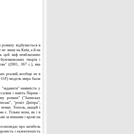
я роману відбувається в
 не лише на Київ, а й на
зь цей міф невблаганно
улгаковських творів і
а" (2001, 367 с.), яка
их реалий, вообще не в
- О.Р.) модель мира была
"задавати" наявність у
усалим і навіть Париж -
му романі" ("Записках
ські", "рокіт Дніпра",
 немає. Тополь, акацій і
 є. Тільки вона, як і в
ві за вікнами і крові на
розповідає про загибель
ровість і еклектичність