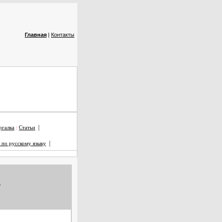
Главная
|
Контакты
|
галка
:
Статьи
|
 по русскому языку
а