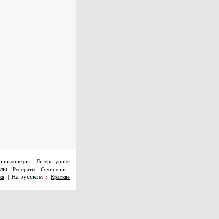
нциклопедия
:
Литературные
алы
:
Рефераты
:
Сочинения
:
|
На русском
ка
:
Краткие