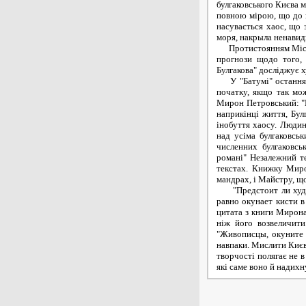
булгаковського Києва 
повною мірою, що до вс
насувається хаос, що 
моря, накрыла ненавид
Протистоянням Міста 
прогнози щодо того,
Булгакова" досліджує х
У "Батумі" остання о
початку, якщо так мо
Мирон Петровський: "П
наприкінці життя, Бу
інобуття хаосу. Людин
над усіма булгаковсь
численних булгаковсь
романі" Незалежний те
текстах. Книжку Миро
мандрах, і Майстру, щ
"Предстоит ли худож
равно окунает кисти в
цитата з книги Мирон
ніж його возвеличити
"Живописцы, окуните в
навпаки. Мислити Києв
творчості полягає не в
які саме воно й надихн