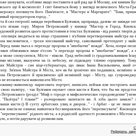
може шокувати, особливо якщо поставити в цей ряд ще й Москву, але киянин Бу
ього ще й космополіт. І світ бачиться йому у вигляді величезного Міста-Град
загрожує поглинути його. Пам'ятаєте, в "Мастере и Маргарите": "Тьма, при
имый прокуратором город..."
й сил ентропії завжди переймався Булгаков, щоправда, далеко не завжди оп
 хто візьме гору. Мирон Петровський у книжці "Мастер и Город. Киевс
удожній розвиток цього протистояння в текстах Булгакова - від ранніх творів д
позиція зводиться на ніщо страшним і згубним перетворенням майстра на в
жна висловитися, - трохи зіпсований майстер, самозваний претендент у май
еред нами пьеса о переходе пророка в "инобытие" вождя". Хоча, попри песим
лгаков обмежився лише п'єсою "о переходе пророка в "инобытие" вождя", а 
а може спокуситися, Місто - ніколи. Град небесний із градоначальником Ієш
кими містами, вказуючи на їх небесну, не підвладну тлінню серцевину. Том
ких Майстрів - син віце-губернатора, що лякає Івана Васильовича, який 
атр. Зв'язок Майстра й Міста, хоч як би іронічно він подавався, незмінно 
на Петровського й присвячено цій незмінній парі - Місту, що супроводжу
о не втомлюється живописати Місто.
нику-живописцу нарисовать портрет, написать пейзаж или построить жанр
 свою палитру, - так Булгаков окунает свои кисти в Киев, что бы ни предсто
а Петровського (розділ "Миф о городе и мифологическое городоведение") не
. "Палітра? І тільки?" - розчаровано запитаєте ви. А хіба цього замало?
аши кисти () В суету арбатских улиц и дворов..." - і Арбат - це не лише н
ом зовсім не означає навчитися без виправлень його "переписувати". Києвоцен
 "переписуванні" рідного міста, а в рідкісній здатності розмовляти з Містом 
уло, а потім дарувати ці розмови нам.
С
Рефераты, зару