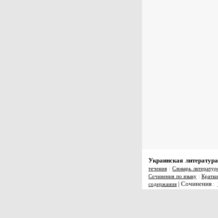
Украинская литература
течения
:
Словарь литератур
Сочинения по языку
:
Кратки
|
Сочинения
содержания
: