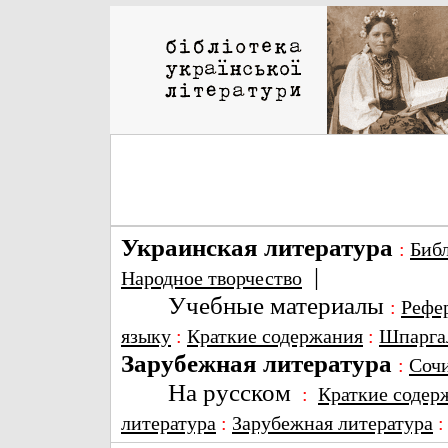
Украинская литература
:
Биб
|
Народное творчество
Учебные материалы
:
Рефе
языку
:
Краткие содержания
:
Шпарга
Зарубежная литература
:
Соч
На русском
:
Краткие содер
литература
:
Зарубежная литература