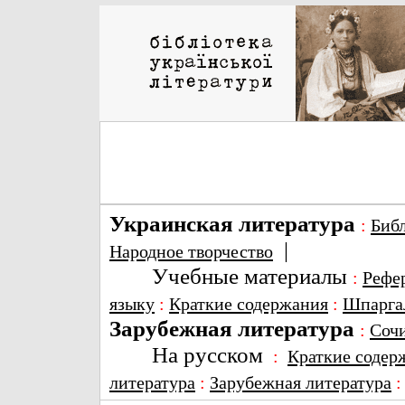
Украинская литература
:
Биб
|
Народное творчество
Учебные материалы
:
Рефе
языку
:
Краткие содержания
:
Шпарга
Зарубежная литература
:
Соч
На русском
:
Краткие содер
литература
:
Зарубежная литература