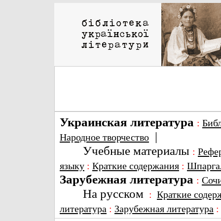
Украинская литература
:
Биб
|
Народное творчество
Учебные материалы
:
Рефе
языку
:
Краткие содержания
:
Шпарга
Зарубежная литература
:
Соч
На русском
:
Краткие содер
литература
:
Зарубежная литература