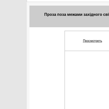
Проза поза межами західного світ
Просмотреть