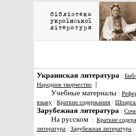
Украинская литература
:
Биб
|
Народное творчество
Учебные материалы
:
Рефе
языку
:
Краткие содержания
:
Шпарга
Зарубежная литература
:
Соч
На русском
:
Краткие содер
литература
:
Зарубежная литература