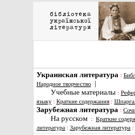
Украинская литература
:
Биб
|
Народное творчество
Учебные материалы
:
Рефе
языку
:
Краткие содержания
:
Шпарга
Зарубежная литература
:
Соч
На русском
:
Краткие содер
литература
:
Зарубежная литература