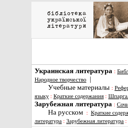
Украинская литература
:
Биб
|
Народное творчество
Учебные материалы
:
Рефе
языку
:
Краткие содержания
:
Шпарга
Зарубежная литература
:
Соч
На русском
:
Краткие содер
литература
:
Зарубежная литература