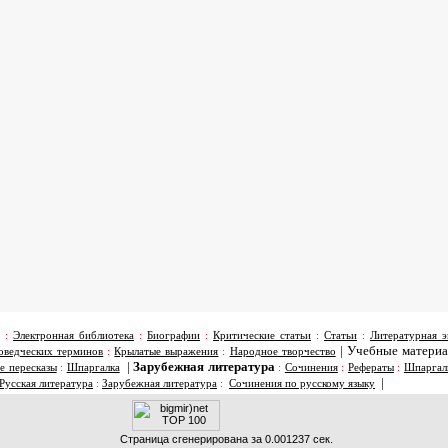
:
Электронная библиотека
:
Биографии
:
Критические статьи
:
Статьи
:
Литературная э
|
Учебные матери
оведческих терминов
:
Крылатые выражения
:
Народное творчество
|
Зарубежная литература
е пересказы
:
Шпаргалка
:
Сочинения
:
Рефераты
:
Шпаргал
|
Русская литература
:
Зарубежная литература
:
Сочинения по русскому языку
Страница сгенерирована за 0.001237 сек.