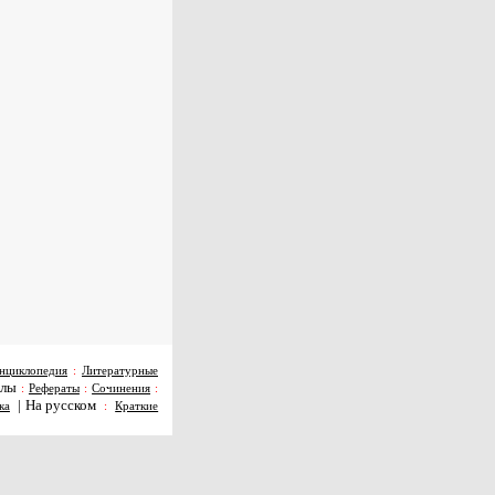
нциклопедия
:
Литературные
алы
:
Рефераты
:
Сочинения
:
|
На русском
ка
:
Краткие