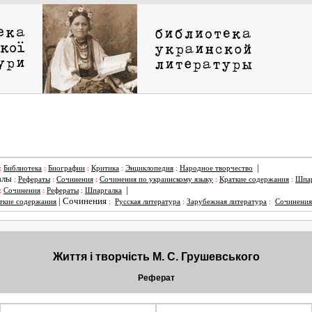
|
:
Библиотека
:
Биографии
:
Критика
:
Энциклопедия
:
Народное творчество
алы
:
Рефераты
:
Сочинения
:
Сочинения по украинскому языку
:
Краткие содержания
:
Шпар
|
:
Сочинения
:
Рефераты
:
Шпаргалка
|
Сочинения
ткие содержания
:
Русская литература
:
Зарубежная литература
:
Сочинения
Життя і творчість М. С. Грушевського
Реферат