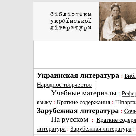
Украинская литература
:
Биб
|
Народное творчество
Учебные материалы
:
Рефе
языку
:
Краткие содержания
:
Шпарга
Зарубежная литература
:
Соч
На русском
:
Краткие содер
литература
:
Зарубежная литература