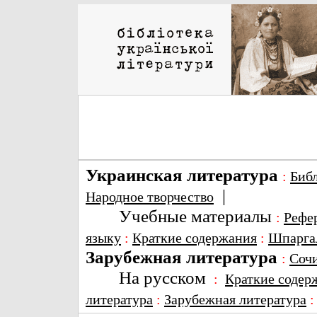
Украинская литература
:
Биб
|
Народное творчество
Учебные материалы
:
Рефе
языку
:
Краткие содержания
:
Шпарга
Зарубежная литература
:
Соч
На русском
:
Краткие содер
литература
:
Зарубежная литература