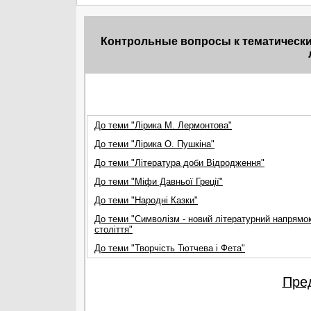
Контрольные вопросы к тематическим
До теми "Лірика М. Лермонтова"
До теми "Лірика О. Пушкіна"
До теми "Література доби Відродження"
До теми "Міфи Давньої Греції"
До теми "Народні Казки"
До теми "Символізм - новий літературний напрямок 
століття"
До теми "Творчість Тютчева і Фета"
Пре