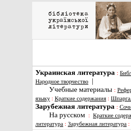
Украинская литература
:
Биб
|
Народное творчество
Учебные материалы
:
Рефе
языку
:
Краткие содержания
:
Шпарга
Зарубежная литература
:
Соч
На русском
:
Краткие содер
литература
:
Зарубежная литература