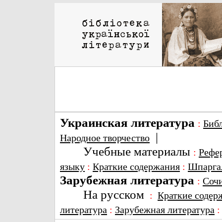
Украинская литература
:
Биб
|
Народное творчество
Учебные материалы
:
Рефе
языку
:
Краткие содержания
:
Шпарга
Зарубежная литература
:
Соч
На русском
:
Краткие содер
литература
:
Зарубежная литература