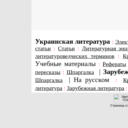
Украинская литература
:
Элек
статьи
:
Статьи
:
Литературная энц
литературоведческих терминов
:
К
Учебные материалы
:
Рефераты
|
Зарубеж
пересказы
:
Шпаргалка
|
На русском
Шпаргалка
:
К
литература
:
Зарубежная литература
Страница сг