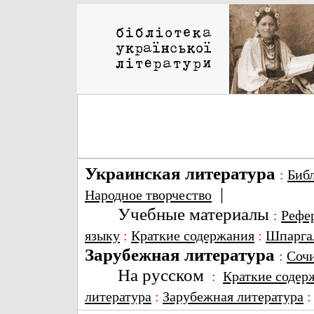
Украинская литература
:
Биб
|
Народное творчество
Учебные материалы
:
Рефе
языку
:
Краткие содержания
:
Шпарга
Зарубежная литература
:
Соч
На русском
:
Краткие содер
литература
:
Зарубежная литература