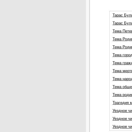
Тарас Буль
Тарас Буль
Тема Петер
Тема Родин
Тема Роди
Тема город
Тема граж
Тема мерт
Тема наро
Тема обще
Тема роди
Трагедия м
Уездное чи
Уездное чи
Уездное чи