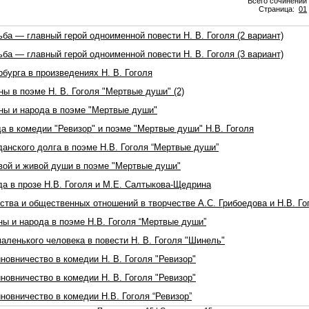
Всего сочинений 
Страница:
01
ба — главный герой одноименной повести Н. В. Гоголя (2 вариант)
ба — главный герой одноименной повести Н. В. Гоголя (3 вариант)
бурга в произведениях Н. В. Гоголя
ы в поэме Н. В. Гоголя "Мертвые души" (2)
ны и народа в поэме "Мертвые души"
а в комедии "Ревизор" и поэме "Мертвые души" Н.В. Гоголя
данского долга в поэме Н.В. Гоголя “Мертвые души”
вой и живой души в поэме "Мертвые души"
да в прозе Н.В. Гоголя и М.Е. Салтыкова-Щедрина
ства и общественных отношений в творчестве А.С. Грибоедова и Н.В. Го
ны и народа в поэме Н.В. Гоголя “Мертвые души”
аленького человека в повести Н. В. Гоголя "Шинель"
новничество в комедии Н. В. Гоголя "Ревизор"
новничество в комедии Н. В. Гоголя "Ревизор"
новничество в комедии Н.В. Гоголя “Ревизор”