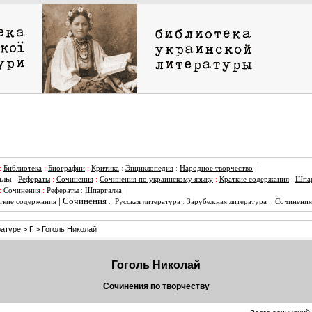
|
:
Библиотека
:
Биографии
:
Критика
:
Энциклопедия
:
Народное творчество
алы
:
Рефераты
:
Сочинения
:
Сочинения по украинскому языку
:
Краткие содержания
:
Шпар
|
:
Сочинения
:
Рефераты
:
Шпаргалка
|
Сочинения
ткие содержания
:
Русская литература
:
Зарубежная литература
:
Сочинения
ратуре
>
Г
> Гоголь Николай
Гоголь Николай
Сочинения по творчеству