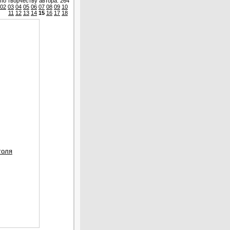
по творчеству автора: 264
02
03
04
05
06
07
08
09
10
11
12
13
14
15
16
17
18
голя