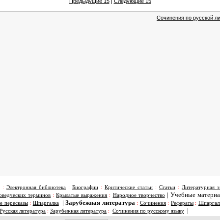
Предыдущие 15
|
Следующие 15
Сочинения по русской ли
:
Электронная библиотека
:
Биографии
:
Критические статьи
:
Статьи
:
Литературная э
|
Учебные матери
оведческих терминов
:
Крылатые выражения
:
Народное творчество
|
Зарубежная литература
е пересказы
:
Шпаргалка
:
Сочинения
:
Рефераты
:
Шпаргал
|
Русская литература
:
Зарубежная литература
:
Сочинения по русскому языку