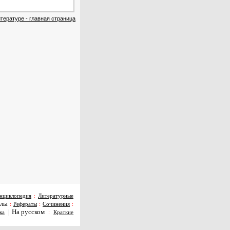
тературе - главная страница
нциклопедия
:
Литературные
алы
:
Рефераты
:
Сочинения
:
|
На русском
ка
:
Краткие