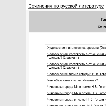
Сочинения по русской литературе
Го
Сочин
Художественная летопись времени (Обз
Человеческая жестокость в отношении к
"Шинель") (1 вариант)
Человеческая жестокость в отношении к
"Шинель") (2 вариант)
Человеческие типы в комедии Н. В. Гого
Чем объясняется успех Чичикова?
Чиновники города NN в поэме Н.В. Гого
Чиновники города NN в поэме Н.В. Гого
Чиновники города в поэме Н. В. Гоголя
Чиновничий мир в комедии Н.В.Гоголя “