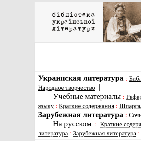
Украинская литература
:
Биб
|
Народное творчество
Учебные материалы
:
Рефе
языку
:
Краткие содержания
:
Шпарга
Зарубежная литература
:
Соч
На русском
:
Краткие содер
литература
:
Зарубежная литература