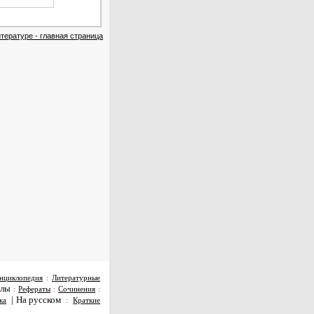
тературе - главная страница
нциклопедия
:
Литературные
алы
:
Рефераты
:
Сочинения
:
|
На русском
ка
:
Краткие