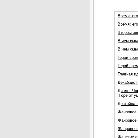
Время: его
Время: его
Второстеп
В чем смыс
В чем смы
Герой врем
Герой врем
Главная ид
Декабрист
Диалог Чац
"Горе от у
Достойна 
Жанровое с
Жанровое с
Жанровое 
Женские об