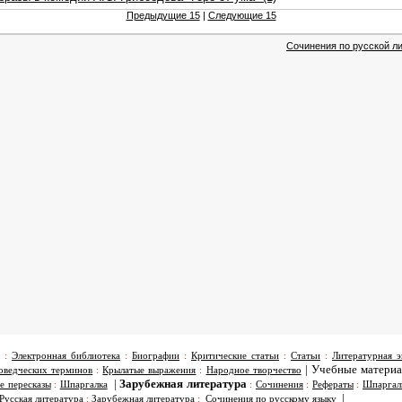
Предыдущие 15
|
Следующие 15
Сочинения по русской ли
:
Электронная библиотека
:
Биографии
:
Критические статьи
:
Статьи
:
Литературная э
|
Учебные матери
оведческих терминов
:
Крылатые выражения
:
Народное творчество
|
Зарубежная литература
е пересказы
:
Шпаргалка
:
Сочинения
:
Рефераты
:
Шпаргал
|
Русская литература
:
Зарубежная литература
:
Сочинения по русскому языку