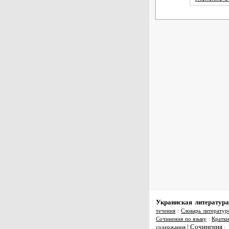
Украинская литература
течения
:
Словарь литератур
Сочинения по языку
:
Кратки
|
Сочинения
содержания
: