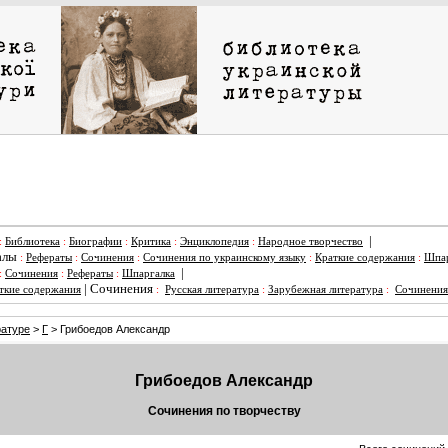
|
:
Библиотека
:
Биографии
:
Критика
:
Энциклопедия
:
Народное творчество
алы
:
Рефераты
:
Сочинения
:
Сочинения по украинскому языку
:
Краткие содержания
:
Шпар
|
:
Сочинения
:
Рефераты
:
Шпаргалка
|
Сочинения
ткие содержания
:
Русская литература
:
Зарубежная литература
:
Сочинения
ратуре
>
Г
> Грибоедов Александр
Грибоедов Александр
Сочинения по творчеству