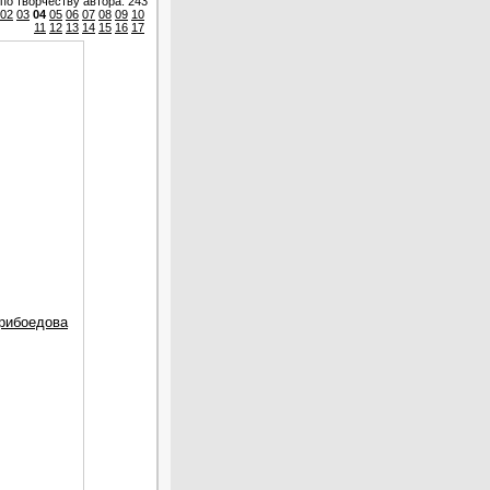
по творчеству автора: 243
02
03
04
05
06
07
08
09
10
11
12
13
14
15
16
17
Грибоедова