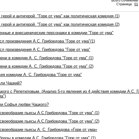
Всего сочинений 
Страница:
01
 герой и антигерой. "Горе от ума" как политическая комедия (1)
 герой и антигерой. "Горе от ума" как политическая комедия (2)
енные и внесценические персонажи в комедии "Горе от ума"
л произведения А.С. Грибоедова "Горе от ума"(1)
сл произведения А С. Грибоедова "Горе от ума"
ени в комедии А. С. Грибоедова "Горе от ума" (1)
ени в комедии А. С. Грибоедова "Горе от ума" (2)
ея комедии А. С. Грибоедова "Горе от ума"
 ли Чацкий?
кого с Репетиловым. (Анализ 5-го явления из 4 действия комедии А.С. 
ма")
ли Софья любви Чацкого?
воеобразие пьесы А.С.Грибоедова "Горе от ума" (1)
воеобразие пьесы А.С.Грибоедова "Горе от ума" (2)
своеобразие пьесы А. С. Грибоедова «Горе от ума»
разы в комедии А.С. Грибоедова "Горе от ума" (1)