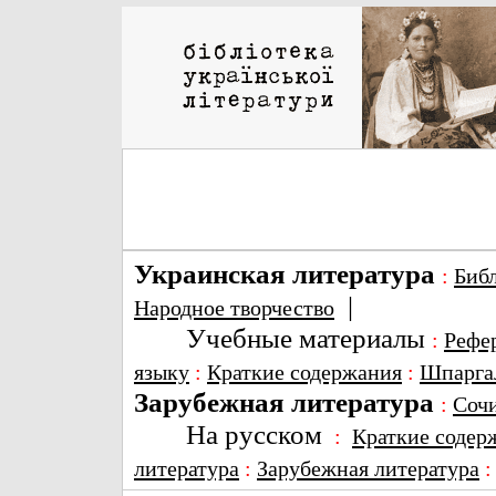
Украинская литература
:
Биб
|
Народное творчество
Учебные материалы
:
Рефе
языку
:
Краткие содержания
:
Шпарга
Зарубежная литература
:
Соч
На русском
:
Краткие содер
литература
:
Зарубежная литература