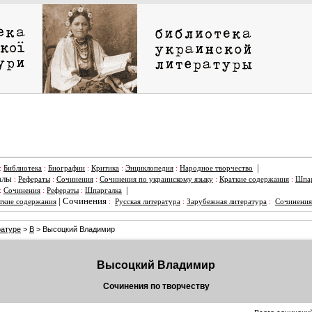
|
:
Библиотека
:
Биографии
:
Критика
:
Энциклопедия
:
Народное творчество
алы
:
Рефераты
:
Сочинения
:
Сочинения по украинскому языку
:
Краткие содержания
:
Шпар
|
:
Сочинения
:
Рефераты
:
Шпаргалка
|
Сочинения
ткие содержания
:
Русская литература
:
Зарубежная литература
:
Сочинения
ратуре
>
В
> Высоцкий Владимир
Высоцкий Владимир
Сочинения по творчеству