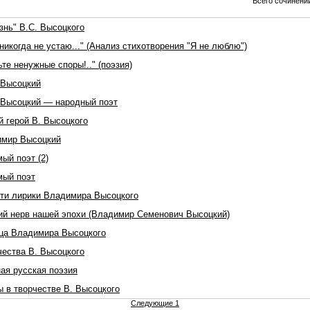
Всего сочинений
знь" В.С. Высоцкого
никогда не устаю..." (Анализ стихотворения "Я не люблю")
ьте ненужные споры!.." (поэзия)
 Высоцкий
Высоцкий — народный поэт
й герой В. Высоцкого
мир Высоцкий
ый поэт (2)
ый поэт
ти лирики Владимира Высоцкого
ий нерв нашей эпохи (Владимир Семенович Высоцкий)
ца Владимира Высоцкого
чества В. Высоцкого
ая русская поэзия
ы в творчестве В. Высоцкого
Следующие 1