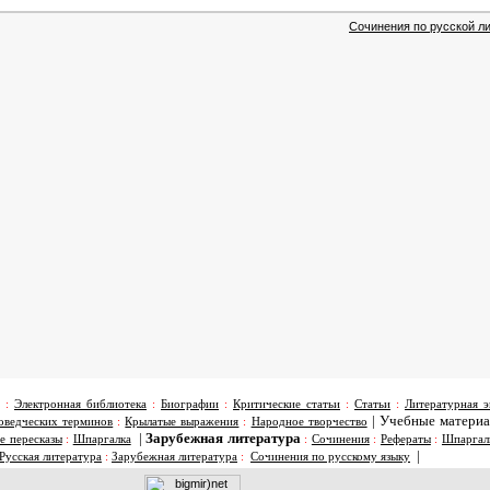
Сочинения по русской ли
:
Электронная библиотека
:
Биографии
:
Критические статьи
:
Статьи
:
Литературная э
|
Учебные матери
оведческих терминов
:
Крылатые выражения
:
Народное творчество
|
Зарубежная литература
е пересказы
:
Шпаргалка
:
Сочинения
:
Рефераты
:
Шпаргал
|
Русская литература
:
Зарубежная литература
:
Сочинения по русскому языку