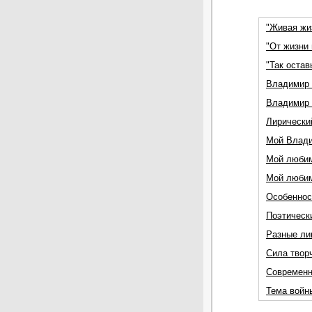
"Живая жи
"От жизни 
"Так остав
Владимир
Владимир 
Лирически
Мой Влади
Мой любим
Мой любим
Особеннос
Поэтическ
Разные ли
Сила твор
Современн
Тема войн