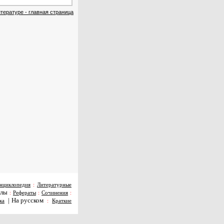
тературе - главная страница
нциклопедия
:
Литературные
алы
:
Рефераты
:
Сочинения
:
|
На русском
ка
:
Краткие