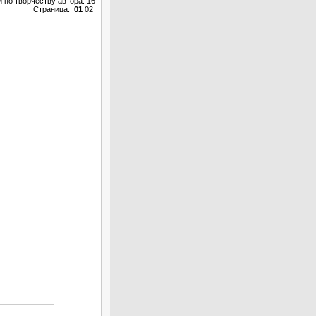
 по творчеству автора: 16
Страница:
01
02