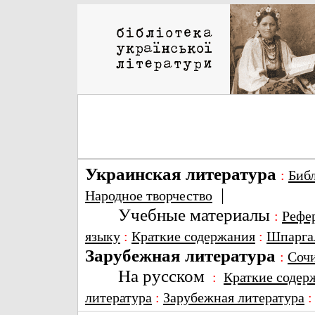
Украинская литература
:
Биб
|
Народное творчество
Учебные материалы
:
Рефе
языку
:
Краткие содержания
:
Шпарга
Зарубежная литература
:
Соч
На русском
:
Краткие содер
литература
:
Зарубежная литература