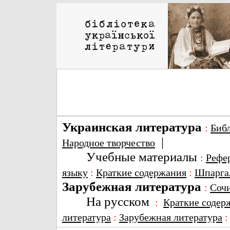
Украинская литература
:
Биб
|
Народное творчество
Учебные материалы
:
Рефе
языку
:
Краткие содержания
:
Шпарга
Зарубежная литература
:
Соч
На русском
:
Краткие содер
литература
:
Зарубежная литература