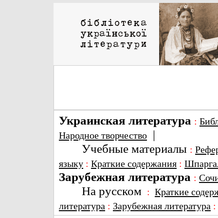
Украинская литература
:
Биб
|
Народное творчество
Учебные материалы
:
Рефе
языку
:
Краткие содержания
:
Шпарга
Зарубежная литература
:
Соч
На русском
:
Краткие содер
литература
:
Зарубежная литература