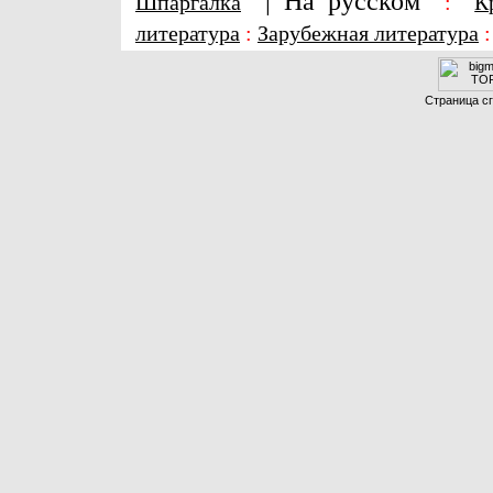
|
На русском
Шпаргалка
:
К
литература
:
Зарубежная литература
Страница сг