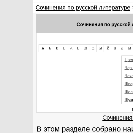
Сочинения по русской литературе
Сочинения по русской 
А
Б
В
Г
Д
Е
Ж
З
И
Й
К
Л
М
Цве
Чер
Чехо
Шва
Шол
Шук
Сочинения
В этом разделе собрано н