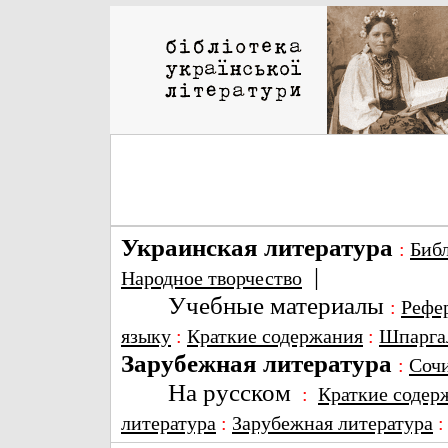
Украинская литература
:
Биб
|
Народное творчество
Учебные материалы
:
Рефе
языку
:
Краткие содержания
:
Шпарга
Зарубежная литература
:
Соч
На русском
:
Краткие содер
литература
:
Зарубежная литература