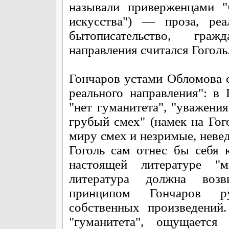
называли приверженцами "ч
искусства") — проза, ре
бытописательство, граж
направления считался Гоголь
Гончаров устами Обломова 
реального направления": в
"нет гуманитета", "уважени
грубый смех" (намек на Го
миру смех и незримые, невед
Гоголь сам отнес бы себя 
настоящей литературе "м
литература должна возв
принципом Гончаров ру
собственных произведений
"гуманитета", ощущаетс