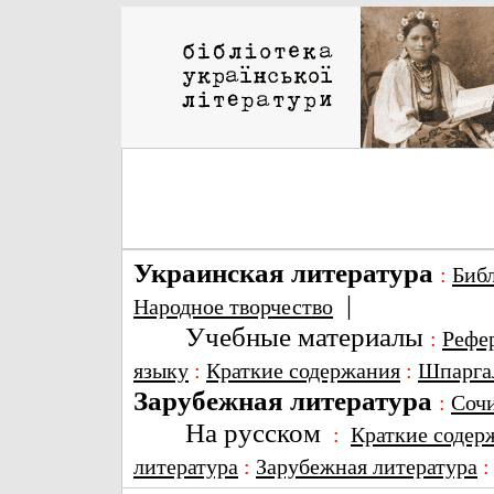
Украинская литература
:
Биб
|
Народное творчество
Учебные материалы
:
Рефе
языку
:
Краткие содержания
:
Шпарга
Зарубежная литература
:
Соч
На русском
:
Краткие содер
литература
:
Зарубежная литература