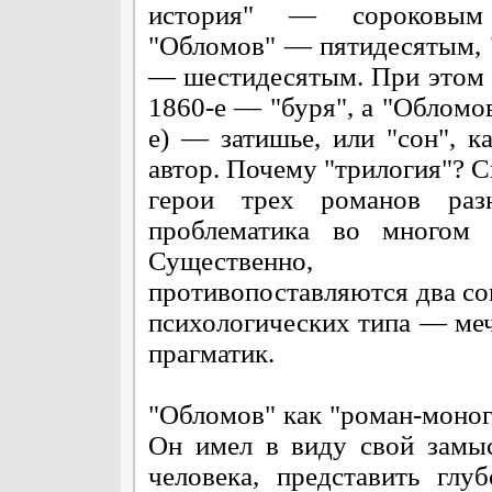
история" — сороковым
"Обломов" — пятидесятым,
— шестидесятым. При этом 
1860-е — "буря", а "Обломов
е) — затишье, или "сон", к
автор. Почему "трилогия"? 
герои трех романов раз
проблематика во многом с
Существенно,
противопоставляются два со
психологических типа — меч
прагматик.
"Обломов" как "роман-моногр
Он имел в виду свой замы
человека, представить глу