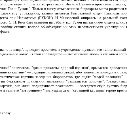
же после первой попытки встретиться с Иваном Ванычем проситель слышит,
ение Тео и Гукона". Только в мозгу отъявленного бюрократа могла родиться 
 характеру учреждения, какими является Театральный отдел Главполитпро
одства при Наркомземе (ГУКОН). И Маяковский, опираясь на реальный фак
ер С. Н. Кель был назначен на работу в… Гукон начальником отдела конноза
в вообще ставить вопрос об объединении этих несовместимых учреждений 
фекта.
"на ночь глядя", приходит проситель в учреждение и узнает, что таинственный
-ге-де-е-же-зе-кома". В этой абракадабре — высмеивание любви к сложным абб
енный" посетитель, "дикие проклятья дорогой изрыгая", врывается, доведенны
рашную картину" — сидящие половинки людей, ибо "поневоле приходится раздв
нтастическая картина заседания бюрократов, где сидят "людей половины", 
 на буквальном понимании выражения "разделиться пополам", "раздвоиться
картина, она лишь подчеркивает реальность — заседательскую суетню бюр
е и тем, что "взъяренному ", метущемуся от "страшной картины" герою прот
 сразу.