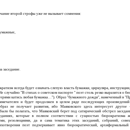
учание второй строфы уже не вызывает сомнения:
бумажные,
:
а заседание.
ратизм всегда будет означать слепую власть бумажки, циркуляра, инструкции
Не случайно "В стихах о советском паспорте " поэт столь резко выразится о 
терями катись любая бумажка…"). Образ "бумажного дождя", намеченный в "Пр
имечателен и будет продолжен в целом ряде последующих произведений
образ не получает развития, ибо Маяковского здесь интересует другое
было бы полагать, что Маяковский берет под сатирический обстрел заседан
седаниях, которые в полном соответствии с сущностью бюрократизма 
ями, резолюциями, да и сама тематика этих заседаний, собраний, сов
ихотворения поэт подчеркивает явно бюрократический, архиформальный