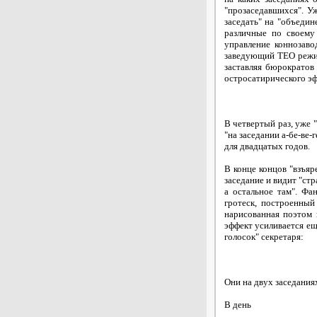
"прозаседавшихся". У
заседать" на "объедин
различные по своему
управление коннозав
заведующий ТЕО режисс
заставляя бюрократо
остросатирического эф
В четвертый раз, уже 
"на заседании а-бе-ве
для двадцатых годов.
В конце концов "взъяр
заседание и видит "ст
а остальное там". Фа
гротеск, построенный
нарисованная поэтом 
эффект усиливается ещ
голосок" секретаря:
Они на двух заседаниях
В день