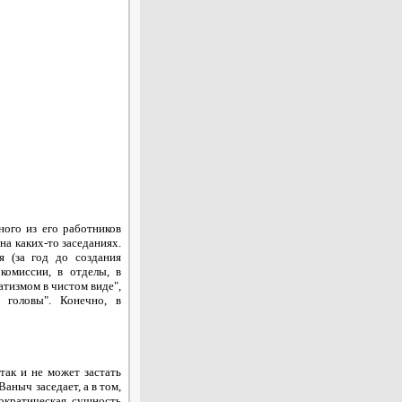
ого из его работников
на каких-то заседаниях.
я (за год до создания
комиссии, в отделы, в
атизмом в чистом виде",
 головы". Конечно, в
так и не может застать
аныч заседает, а в том,
ократическая сущность