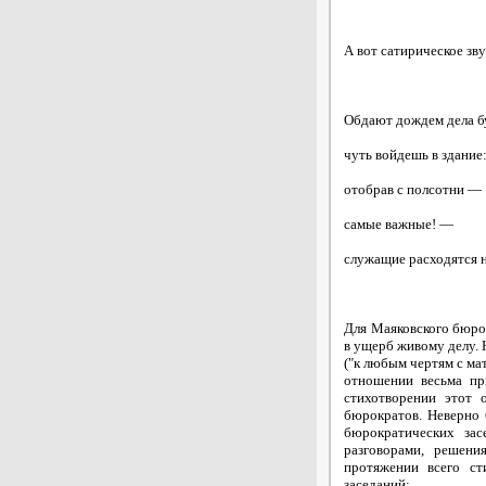
А вот сатирическое зв
Обдают дождем дела 
чуть войдешь в здание
отобрав с полсотни —
самые важные! —
служащие расходятся н
Для Маяковского бюрок
в ущерб живому делу. 
("к любым чертям с ма
отношении весьма пр
стихотворении этот 
бюрократов. Неверно 
бюрократических за
разговорами, решени
протяжении всего ст
заседаний: