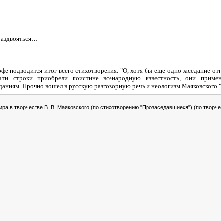
раздвояться…
фе подводится итог всего стихотворения. "О, хотя бы еще одно заседание от
эти строки приобрели поистине всенародную известность, они приме
аниям. Прочно вошел в русскую разговорную речь и неологизм Маяковского 
ира в творчестве В. В. Маяковского (по стихотворению "Прозаседавшиеся") (по творч