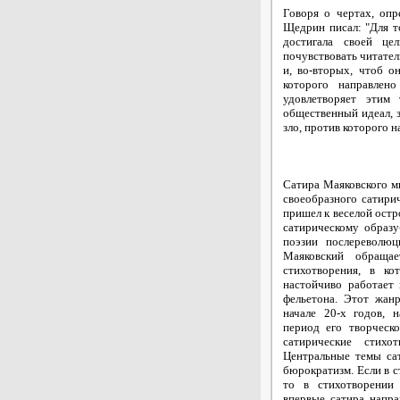
Говоря о чертах, опр
Щедрин писал: "Для т
достигала своей це
почувствовать читателю
и, во-вторых, чтоб о
которого направлен
удовлетворяет этим
общественный идеал, з
зло, против которого н
Сатира Маяковского м
своеобразного сатири
пришел к веселой остр
сатирическому образу
поэзии послереволюц
Маяковский обращае
стихотворения, в ко
настойчиво работает 
фельетона. Этот жан
начале 20-х годов, 
период его творческ
сатирические стихо
Центральные темы са
бюрократизм. Если в с
то в стихотворении 
впервые сатира напра