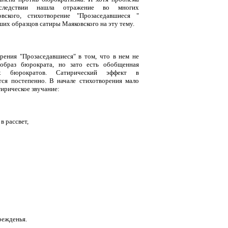
оследствии нашла отражение во многих
вского, стихотворение "Прозаседавшиеся "
ших образцов сатиры Маяковского на эту тему.
рения "Прозаседавшиеся" в том, что в нем не
образ бюрократа, но зато есть обобщенная
их бюрократов. Сатирический эффект в
тся постепенно. В начале стихотворения мало
тирическое звучание:
в рассвет,
режденья.