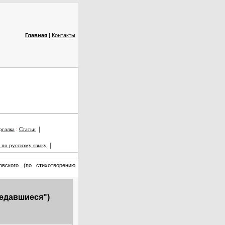
Главная
|
Контакты
|
галка
:
Статьи
|
 по русскому языку
вского (по стихотворению
седавшиеся")