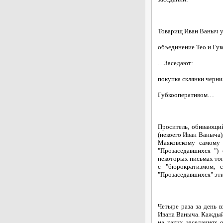
Товарищ Иван Ваныч у
объединение Тео и Гу
…Заседают:
покупка склянки черни
Губкооперативом…
Проситель, обивающий
(некоего Иван Ваныча)
Маяковскому самому 
"Прозаседавшихся ") 
некоторых письмах тог
с "бюрократизмом, 
"Прозаседавшихся" эти
Четыре раза за день 
Ивана Ваныча. Каждый р
на каких заседаниях 