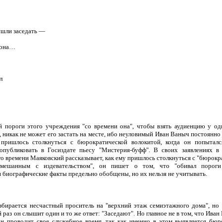
шли заседать —
кона…
л
 пороги этого учреждения "со времени она", чтобы взять аудиенцию у одн
, никак не может его застать на месте, ибо неуловимый Иван Ваныч постоянно 
пришлось столкнуться с бюрократической волокитой, когда он попыталс
опубликовать в Госиздате пьесу "Мистерия-буфф". В своих заявлениях в 
о времени Маяковский рассказывает, как ему пришлось столкнуться с "бюрокр
смешанным с издевательством", он пишет о том, что "обивал пороги
 биографические факты предельно обобщены, но их нельзя не учитывать.
взбирается несчастный проситель на "верхний этаж семиэтажного дома", но 
аз он слышит один и то же ответ: "Заседают". Но главное не в том, что Иван В
он проводит свое служебное время, так как именно в этом выявляется бюр