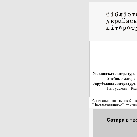
Украинская литература
Учебные матери
Зарубежная литература
На русском
:
Кра
Сочинения по русской ли
"Прозаседавшиеся")
— элек
Сатира в тв