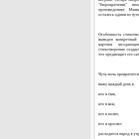
"бюрократизма" вп
произведениях Маяко
осталось одним из луч
Особенность стихотво
выведен конкретный 
картина заседающ
стихотворении создае
что предвещает его са
Чуть ночь превратится 
вижу каждый день я:
кто в глав,
кто в ком,
кто в полит,
кто в просвет
расходится народ в уч