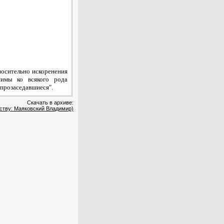
носительно искоренения
нимы ко всякого рода
"прозаседавшиеся".
Скачать в архиве:
еству: Маяковский Владимир)