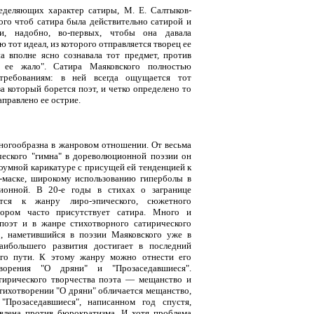
еделяющих характер сатиры, М. Е. Салтыков-
ого чтоб сатира была действительно сатирой и
ли, надобно, во-первых, чтобы она давала
 тот идеал, из которого отправляется творец ее
на вполне ясно сознавала тот предмет, против
о ее жало". Сатира Маяковского полностью
 требованиям: в ней всегда ощущается тот
а который борется поэт, и четко определено то
аправлено ее острие.
ногообразна в жанровом отношении. От весьма
ческого "гимна" в дореволюционной поэзии он
оумной карикатуре с присущей ей тенденцией к
-маске, широкому использованию гиперболы в
ионной. В 20-е годы в стихах о загранице
тся к жанру лиро-эпического, сюжетного
тором часто присутствует сатира. Много и
поэт и в жанре стихотворного сатирического
р, наметившийся в поэзии Маяковского уже в
наибольшего развития достигает в последний
ого пути. К этому жанру можно отнести его
творения "О дряни" и "Прозаседавшиеся".
тирического творчества поэта — мещанство и
тихотворении "О дряни" обличается мещанство,
"Прозаседавшиеся", написанном год спустя,
влена против бюрократизма. И хотя проблема