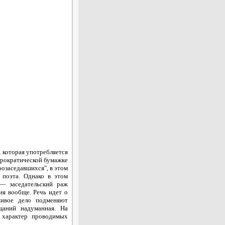
, которая употребляется
бюрократической бумажке
озаседавшихся", в этом
 поэта. Однако в этом
 — заседательский раж
ия вообще. Речь идет о
живое дело подменяют
ещаний надуманная. На
 характер проводимых