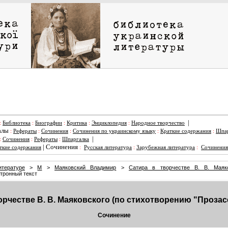
|
:
Библиотека
:
Биографии
:
Критика
:
Энциклопедия
:
Народное творчество
алы
:
Рефераты
:
Сочинения
:
Сочинения по украинскому языку
:
Краткие содержания
:
Шпар
|
:
Сочинения
:
Рефераты
:
Шпаргалка
|
Сочинения
ткие содержания
:
Русская литература
:
Зарубежная литература
:
Сочинения
тературе
>
М
>
Маяковский Владимир
>
Сатира в творчестве В. В. Маяко
тронный текст
орчестве В. В. Маяковского (по стихотворению "Проза
Сочинение