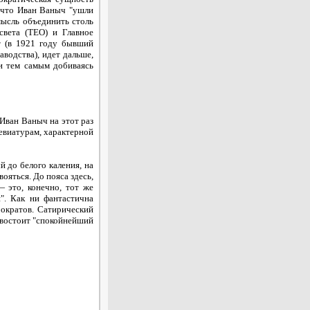
 что Иван Ваныч "ушли
мысль объединить столь
света (ТЕО) и Главное
т (в 1921 году бывший
водства), идет дальше,
и тем самым добиваясь
 Иван Ваныч на этот раз
ревиатурам, характерной
й до белого каления, на
ояться. До пояса здесь,
— это, конечно, тот же
". Как ни фантастична
ократов. Сатирический
ивостоит "спокойнейший