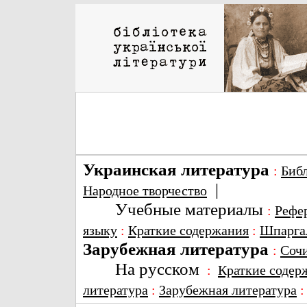
Украинская литература
:
Биб
|
Народное творчество
Учебные материалы
:
Рефе
языку
:
Краткие содержания
:
Шпарга
Зарубежная литература
:
Соч
На русском
:
Краткие содер
литература
:
Зарубежная литература