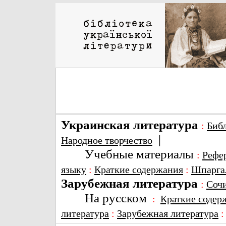
Украинская литература
:
Биб
|
Народное творчество
Учебные материалы
:
Рефе
языку
:
Краткие содержания
:
Шпарга
Зарубежная литература
:
Соч
На русском
:
Краткие содер
литература
:
Зарубежная литература