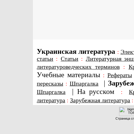
Украинская литература
:
Элек
статьи
:
Статьи
:
Литературная энц
литературоведческих терминов
:
К
Учебные материалы
:
Рефераты
|
Зарубеж
пересказы
:
Шпаргалка
|
На русском
Шпаргалка
:
К
литература
:
Зарубежная литература
Страница сг