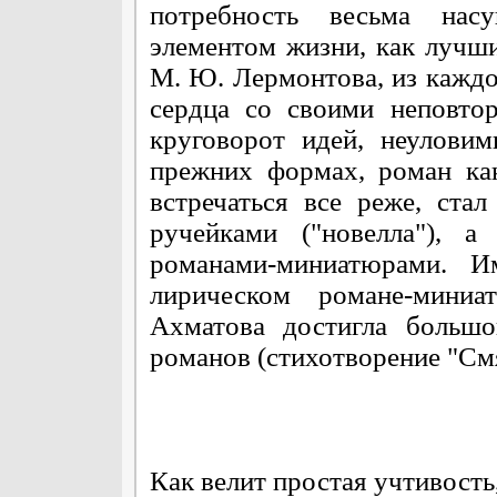
потребность весьма нас
элементом жизни, как лучши
М. Ю. Лермонтова, из каждо
сердца со своими неповто
круговорот идей, неулови
прежних формах, роман как
встречаться все реже, ста
ручейками ("новелла"), а
романами-миниатюрами. И
лирическом романе-миниа
Ахматова достигла большо
романов (стихотворение "См
Как велит простая учтивость