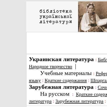
Украинская литература
:
Биб
|
Народное творчество
Учебные материалы
:
Рефе
языку
:
Краткие содержания
:
Шпарга
Зарубежная литература
:
Соч
На русском
:
Краткие содер
литература
:
Зарубежная литература