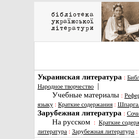
Украинская литература
:
Биб
|
Народное творчество
Учебные материалы
:
Рефе
языку
:
Краткие содержания
:
Шпарга
Зарубежная литература
:
Соч
На русском
:
Краткие содер
литература
:
Зарубежная литература