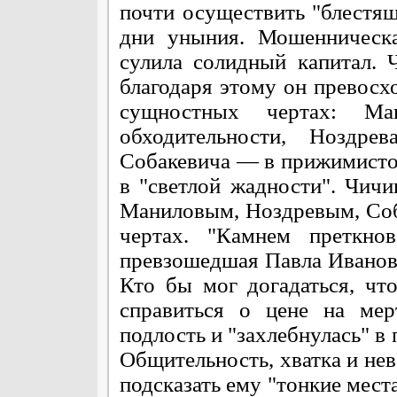
почти осуществить "блестя
дни уныния. Мошенническ
сулила солидный капитал. 
благодаря этому он превосх
сущностных чертах: М
обходительности, Ноздр
Собакевича — в прижимист
в "светлой жадности". Чич
Маниловым, Ноздревым, Со
чертах. "Камнем преткнов
превзошедшая Павла Иванови
Кто бы мог догадаться, что
справиться о цене на мер
подлость и "захлебнулась" в
Общительность, хватка и нев
подсказать ему "тонкие мест