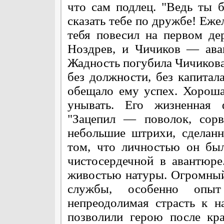
что сам подлец. "Ведь ты 
сказать тебе по дружбе! Еже
тебя повесил на первом де
Ноздрев, и Чичиков — ава
Жадность погубила Чичикова
без должности, без капитала
обещало ему успех. Хорош
унывать. Его жизненная 
"Зацепил — поволок, сор
небольшие штрихи, сделанн
том, что личностью он бы
чистосердечной в авантюр
живостью натуры. Огромный
службы, особенно опыт
непреодолимая страсть к н
позволили герою после кра