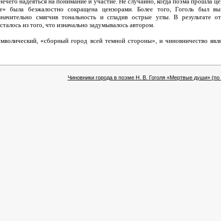
 нечего надеяться на понимание и участие. Не случайно, когда поэма прошла ц
е» была безжалостно сокращена цензорами. Более того, Гоголь был вы
значительно смягчив тональность и сгладив острые углы. В результате о
сталось из того, что изначально задумывалось автором.
имволический, «сборный город всей темной стороны», и чиновничество явл
Чиновники города в поэме Н. В. Гоголя «Мертвые души» (по 