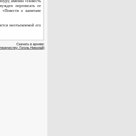
ензуру, именно «Повесть
нужден переписать ее
т «Повести о капитане
яется неотъемлемой его
Скачать в архиве:
творчеству: Гоголь Николай)