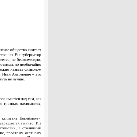
рнское общество считает
твенно. Раз губернатор
ется, не безвозмездно:
ороткими, но необычайно
ожно назвать символом
в. Иван Антонович – это
чуть не лучше.
ло смеется над тем, как
о грязных махинациях,
 капитане Копейкине».
вращается в ничто. И в
нтонович, а столичный
не, простому честному