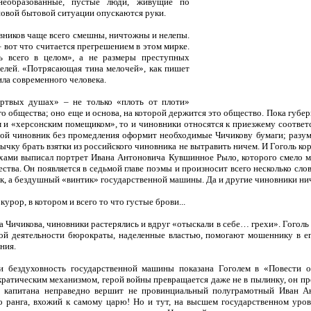
необразованные, пустые люди, живущие по
новой бытовой ситуации опускаются руки.
вников чаще всего смешны, ничтожны и нелепы.
 вот что считается прегрешением в этом мирке.
 всего в целом», а не размеры преступных
елей. «Потрясающая тина мелочей», как пишет
ила современного человека.
ртвых душах» – не только «плоть от плоти»
о общества; оно еще и основа, на которой держится это общество. Пока губе
 и «херсонским помещиком», то и чиновники относятся к приезжему соответс
бой чиновник без промедления оформит необходимые Чичикову бумаги; разуме
ычку брать взятки из российского чиновника не вытравить ничем. И Гоголь к
ами выписал портрет Ивана Антоновича Кувшинное Рыло, которого смело м
ства. Он появляется в седьмой главе поэмы и произносит всего несколько сло
ек, а бездушный «винтик» государственной машины. Да и другие чиновники ни
курор, в котором и всего то что густые брови...
 Чичикова, чиновники растерялись и вдруг «отыскали в себе… грехи». Гоголь з
ой деятельности бюрократы, наделенные властью, помогают мошеннику в ег
ния.
и бездуховность государственной машины показана Гоголем в «Повести о
атическим механизмом, герой войны превращается даже не в пылинку, он пре
у капитана неправедно вершит не провинциальный полуграмотный Иван А
 ранга, вхожий к самому царю! Но и тут, на высшем государственном уров