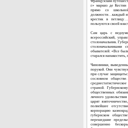
Французский путешеств
г.» маркиз де Кестин
прямо со школьно
должности…каждый из 
крестик в петлицу
пользуются своей влас
Сам царь с недоуме
всероссийский, управ
столоначальник. Губе
столоначальниками 
обывателей: «Все были
старался напакостить,
Чиновники, выведенны
порукой. Они чувству
при случае защищатьс
сословном обществе
среднестатистическое
страной. Губернском
общественных обязанн
личного удовольствия 
царят взяточничеств
полнейшее отсутстви
корпорацию казнокрад
губернском обществ
перешедшие пределы»
совершенно бескор