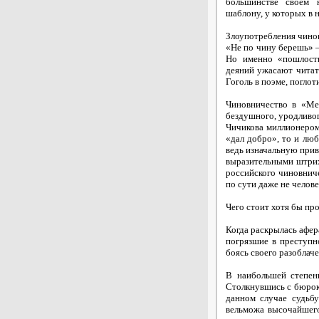
большинстве своем 
шаблону, у которых в 
Злоупотребления чино
«Не по чину берешь» –
Но именно «пошлость
деяний ужасают читат
Гоголь в поэме, поглот
Чиновничество в «Ме
бездушного, уродливог
Чичикова миллионером
«дал добро», то и лю
ведь изначальную прив
выразительными штрих
российского чиновниче
по сути даже не челов
Чего стоит хотя бы про
Когда раскрылась афера
погрязшие в преступн
боясь своего разоблаче
В наибольшей степен
Столкнувшись с бюрокр
данном случае судьб
вельможа высочайшего