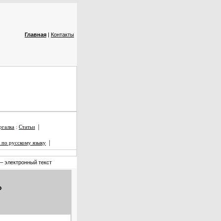
Главная
|
Контакты
|
галка
:
Статьи
|
 по русскому языку
 электронный текст
»