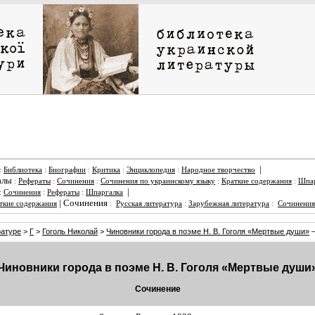
|
:
Библиотека
:
Биографии
:
Критика
:
Энциклопедия
:
Народное творчество
алы
:
Рефераты
:
Сочинения
:
Сочинения по украинскому языку
:
Краткие содержания
:
Шпар
|
:
Сочинения
:
Рефераты
:
Шпаргалка
|
Сочинения
ткие содержания
:
Русская литература
:
Зарубежная литература
:
Сочинения
ратуре
>
Г
>
Гоголь Николай
>
Чиновники города в поэме Н. В. Гоголя «Мертвые души»
—
Чиновники города в поэме Н. В. Гоголя «Мертвые души
Сочинение