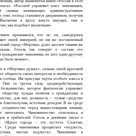
енник, автор знаменитой книги «Россия в 1839
 писал: «Россией управляет класс чиновников,
й скамьи занимающих административные
этих господ становится дворянином, получив
…Выскочки в кругу власть имущих, они и
тью, как подобает выскочкам».
нием признавался, что не он, самодержец
ляет своей империей, но им же поставленный
рнский город «Мертвых душ» заселен такими же
сплошь. Гоголь так говорит о составе его
 гражданские чиновники, но зато один другому
 где было можно».
е в «Мертвых душах», сильны своей круговой
ют общность своих интересов и необходимость
я сообща. Им присущи черты особого класса в
. Они та третья сила, среднедействующая,
 большинство, которое фактически управляет
у обществу чужды понятия о гражданских и
остях, для них должность – только средство
и благополучия, источник доходов. В их среде
о, угодничество перед вышестоящими чинами,
е интеллекта. Чиновничество сплотилось в
ов и грабителей. Гоголь в дневнике писал о
е: «Идеал города – это пустота. Сплетни,
. Среди чиновников процветает «подлость,
ыстная, чистая подлость». Чиновники в