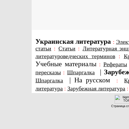
Украинская литература
:
Элек
статьи
:
Статьи
:
Литературная энц
литературоведческих терминов
:
К
Учебные материалы
:
Рефераты
|
Зарубеж
пересказы
:
Шпаргалка
|
На русском
Шпаргалка
:
К
литература
:
Зарубежная литература
Страница сг