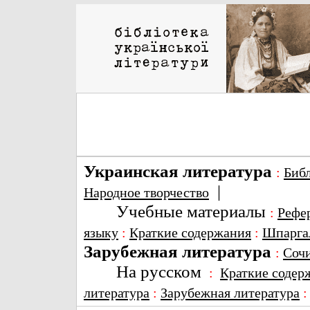
Украинская литература
:
Биб
|
Народное творчество
Учебные материалы
:
Рефе
языку
:
Краткие содержания
:
Шпарга
Зарубежная литература
:
Соч
На русском
:
Краткие содер
литература
:
Зарубежная литература