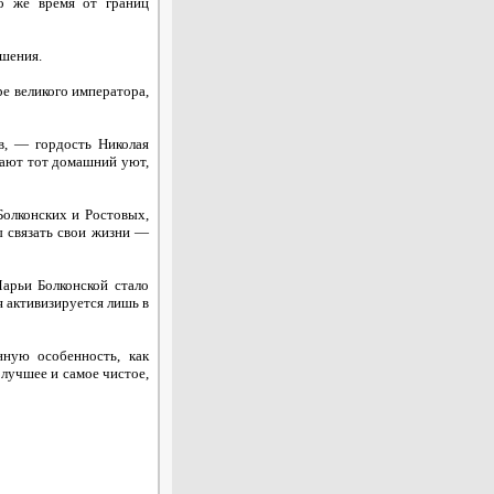
о же время от границ
ошения.
ре великого императора,
в, — гордость Николая
дают тот домашний уют,
Болконских и Ростовых,
ы связать свои жизни —
арьи Болконской стало
 активизируется лишь в
ную особенность, как
 лучшее и самое чистое,