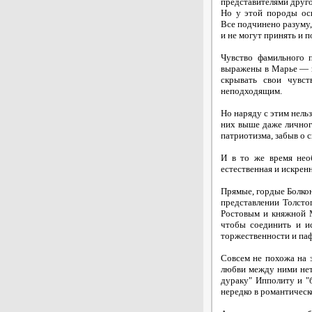
представителями друго
Но у этой породы ос
Все подчинено разуму,
и не могут принять и 
Чувство фамильного п
выражены в Марье — ве
скрывать свои чувст
неподходящим.
Но наряду с этим нель
них выше даже личного
патриотизма, забыв о 
И в то же время необ
естественная и искрен
Прямые, гордые Болкон
представлении Толсто
Ростовым и княжной М
чтобы соединить и и
торжественности и паф
Совсем не похожа на э
любви между ними нет,
дураку" Ипполиту и "
нередко в романтическ