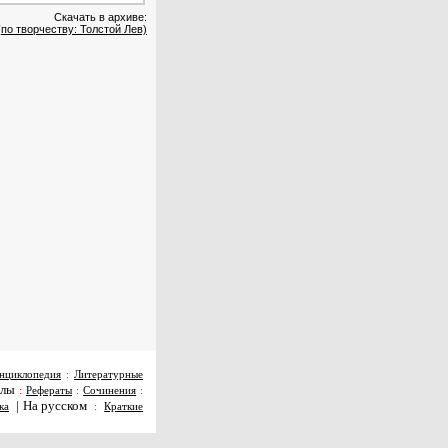
Скачать в архиве:
(по творчеству: Толстой Лев)
нциклопедия
:
Литературные
алы
:
Рефераты
:
Сочинения
:
|
На русском
ка
:
Краткие