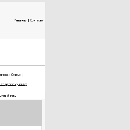
Главная
|
Контакты
|
галка
:
Статьи
|
 по русскому языку
онный текст