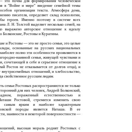
— это почва для формирования человеческой
мя в "Войне и мире" введение семейной темы
особов организации текста. Атмосфера дома,
нению писателя, определяет склад психологии,
ьбы героев. Именно поэтому в системе всех
на Л. Н. Толстой выделяет несколько семей, на
ко выражено авторское отношение к идеалу
о Болконские, Ростовы и Курагины.
кие и Ростовы — это не просто семьи, это целые
клады, основанные на русских национальных
наиболее полно эти особенности проявляются в
городно-наивной семьи, живущей чувствами и
, сочетающей в себе и серьезное отношение к
ай Ростов не отказывается от долгов отца), и
у внутрисемейных отношений, и хлебосольство,
гда свойственное русским людям.
ть семьи Ростовых распространяются не только
сторонний для них человек, Андрей Болконский,
адном, пораженный естественностью и
Наташи Ростовой, стремится изменить свою
е, самым ярким и наиболее характерным
стовской породы является Наташа. В ее
сти, наивности и некоторой поверхностности —
ношений, высокая мораль роднят Ростовых с