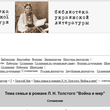
|
:
Библиотека
:
Биографии
:
Критика
:
Энциклопедия
:
Народное творчество
алы
:
Рефераты
:
Сочинения
:
Сочинения по украинскому языку
:
Краткие содержания
:
Шпар
|
:
Сочинения
:
Рефераты
:
Шпаргалка
|
Сочинения
ткие содержания
:
Русская литература
:
Зарубежная литература
:
Сочинения
ратуре
>
Т
>
Толстой Лев
>
Тема семьи в романе Л. Н. Толстого "Война и мир"
— электр
Тема семьи в романе Л. Н. Толстого "Война и мир"
Сочинение