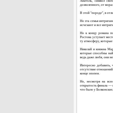
Анатоль, символ сво
дозволенного, от мора
В этой "породе", в отл
Но эта семья интриган
исчезают и все интриг
Но к концу романа п
Ростова уступает мест
ту атмосферу, которые 
Николай и княжна Мар
которые способны най
ведь даже любя, они не
Интересно добавить, 
отсутствие отношений
конце эпопеи.
Но, несмотря на всю
открытость финала — в
что было у Болконских,