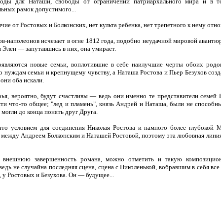
боды для Наташи, свободы от ограничений патриархального мира и в т
льных рамок допустимого...
ичие от Ростовых и Болконских, нет культа ребенка, нет трепетного к нему отн
ов-наполеонов исчезает в огне 1812 года, подобно неудачной мировой авантю
и Элен — запутавшись в них, она умирает.
оявляются новые семьи, воплотившие в себе наилучшие черты обоих родо
о нуждам семьи и крепнущему чувству, а Наташа Ростова и Пьер Безухов соз
они оба искали.
ья, вероятно, будут счастливы — ведь они именно те представители семей 
ти что-то общее; "лед и пламень", князь Андрей и Наташа, были не способн
 могли до конца понять друг Друга.
что условием для соединения Николая Ростова и намного более глубокой М
 между Андреем Болконским и Наташей Ростовой, поэтому эта любовная линия
 внешнюю завершенность романа, можно отметить и такую композицион
едь не случайна последняя сцена, сцена с Николенькой, вобравшим в себя все
 у Ростовых и Безухова. Он — будущее...