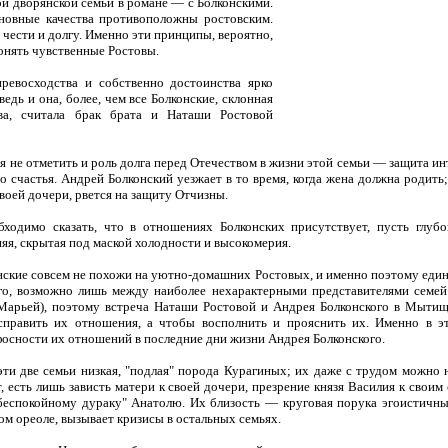
й дворянской семьи в романе — с Болконскими.
новные качества противоположны ростовским.
 чести и долгу. Именно эти принципы, вероятно,
понять чувственные Ростовы.
ревосходства и собственно достоинства ярко
дь и она, более, чем все Болконские, склонная
ва, считала брак брата и Наташи Ростовой
зя не отметить и роль долга перед Отечеством в жизни этой семьи — защита ин
 счастья. Андрей Болконский уезжает в то время, когда жена должна родить;
своей дочери, рвется на защиту Отчизны.
ходимо сказать, что в отношениях Болконских присутствует, пусть глубо
няя, скрытая под маской холодности и высокомерия.
ские совсем не похожи на уютно-домашних Ростовых, и именно поэтому едине
го, возможно лишь между наиболее нехарактерными представителями семей
арьей), поэтому встреча Наташи Ростовой и Андрея Болконского в Мытища
справить их отношения, а чтобы восполнить и прояснить их. Именно в э
осности их отношений в последние дни жизни Андрея Болконского.
ти две семьи низкая, "подлая" порода Курагиных; их даже с трудом можно н
 есть лишь зависть матери к своей дочери, презрение князя Василия к своим
беспокойному дураку" Анатолю. Их близость — круговая порука эгоистичны
ом ореоле, вызывает кризисы в остальных семьях.