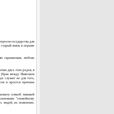
тересов государства для
 старый князь в порыве
ко скрываемая, любовь
ние двух этих родов, в
 (брак между Николаем
х служит не для того,
том и кроется причина
азвать семьей: никакой
 сыновьям: "спокойному
х людей, их появление,