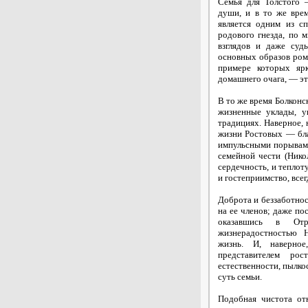
Семья для Толстого 
души, и в то же вре
является одним из сп
родового гнезда, по м
взглядов и даже суд
основных образов рома
примере которых яр
домашнего очага, — эт
В то же время Болконс
жизненные уклады, у
традициях. Наверное, 
жизни Ростовых — бла
импульсными порывами
семейной чести (Никол
сердечность, и теплот
и гостеприимство, все
Доброта и беззаботнос
на ее членов; даже по
оказавшись в Отр
жизнерадостностью 
жизнь. И, наверно
представителем ро
естественности, пылко
суть семьи.
Подобная чистота от