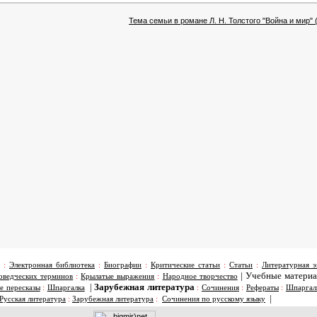
Тема семьи в романе Л. Н. Толстого "Война и мир" 
:
Электронная библиотека
:
Биографии
:
Критические статьи
:
Статьи
:
Литературная э
|
Учебные матери
оведческих терминов
:
Крылатые выражения
:
Народное творчество
|
Зарубежная литература
е пересказы
:
Шпаргалка
:
Сочинения
:
Рефераты
:
Шпаргал
|
Русская литература
:
Зарубежная литература
:
Сочинения по русскому языку