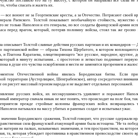
 чувство поставило его на ту высоту, с которой он направлял все силы не 
 то, чтобы спасать и жалеть их.
— все воюют не за Георгиевские кресты, а за Отечество. Потрясают своей н
нерала Раевского. Толстой показывает необычайную стойкость, мужество 
то не только Наполеон и его генералы, но все солдаты французской армии ис
са перед врагом, который, потеряв половину войска, стоял так же грозно в
а описывает Толстой славные действия русских партизан и их командиров — Д
 о партизанской войне — образы Тихона Щербатого, в котором воплощаютс
, и Платона Каратаева, олицетворяющего "все русское, народное, круглое, д
у, который в минуту испытания... с простотою и легкостью поднимает перв
 пока в душе его чувства оскорбления и мести не заменятся презрением и жалос
ментом Отечественной войны явилась Бородинская битва. Если при
ой территории (Аустерлицкое, Шенграбенское), автор сосредоточил внимани
е он рисует массовый героизм народа и не выделяет отдельных персонажей.
ивление русских войск, их несокрушимость удивляют и поражают Напол
ный император сначала никак не мог понять, что происходит на поле боя, та
неприятеля прежде стройные колонны французских войск возвращались 
Наполеон натыкался на массу убитых и раненых солдат и испытывал ужас.
 значении Бородинского сражения, Толстой говорит, что русские одержали н
равственная сила французской атакующей армии была истощена. "Не та победа
 материи на палках, называемых знаменами, и тем пространством, на котором
ая, та, которая убеждает противника в нравственном превосходстве своего вр