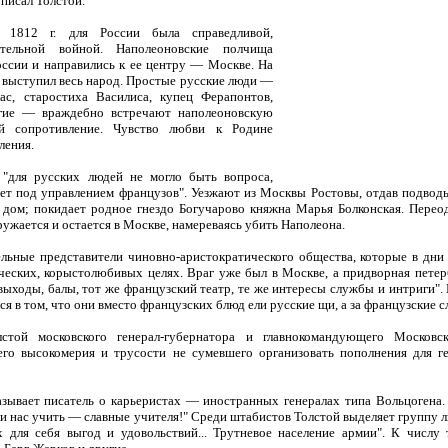
писал Толстой.
а 1812 г. для России была справедливой,
дительной войной. Наполеоновские полчища
оссии и направились к ее центру — Москве. На
 выступил весь народ. Простые русские люди —
ас, старостиха Василиса, купец Ферапонтов,
гие — враждебно встречают наполеоновскую
й сопротивление. Чувство любви к Родине
ления.
 "для русских людей не могло быть вопроса,
ет под управлением французов". Уезжают из Москвы Ростовы, отдав подвод
 дом; покидает родное гнездо Богучарово княжна Марья Болконская. Перео
ружается и остается в Москве, намереваясь убить Наполеона.
льные представители чиновно-аристократического общества, которые в дни
ических, корыстолюбивых целях. Враг уже был в Москве, а придворная петер
выходы, балы, тот же французский театр, те же интересы службы и интриги".
ся в том, что они вместо французских блюд ели русские щи, а за французские с
стой московского генерал-губернатора и главнокомандующего Московс
оего высокомерия и трусости не сумевшего организовать пополнения для г
зывает писатель о карьеристах — иностранных генералах типа Вольцогена.
и нас учить — славные учителя!" Среди штабистов Толстой выделяет группу 
их для себя выгод и удовольствий... Трутневое население армии". К числу