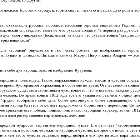
Берг, Жерков и другие.
относился Толстой к народу, который сыграл главную и решающую роль в во
ва, охватившие русских, породили массовый героизм защитников Родины. Р
лконский справедливо заметил, что русские солдаты "в первый раз дрались 
й дух, какого никогда он (Болконский) не видел, что русские воины "два дня с
терил наши силы".
сль народная" ощущается в тех главах романа, где изображаются герои,
го: Тушин и Тимохин, Наташа и княжна Марья, Пьер и князь Андрей — все 
м в себе дух народа, Толстой изображает Кутузова.
ародный полководец. Таким, выражающим нужды, мысли и чувства солдат, 
во время Аустерлицкого сражения, и особенно во время Отечественной войны 
 русским существом своим знал и чувствовал то, что чувствовал каждый русск
й человек. Во время войны 1812 года все его усилия направлены к одной 
. "Трудно вообразить себе цель, более достойную и более совпадающую с 
 имени народа Кутузов отклоняет предложение Лористона о перемирии. Он п
кое сражение есть победа; понимая, как никто, народный характер войны 181
ым план развертывания партизанских действий.
ародной мудрости, выразитель народных чувств. Его отличает "необычайна
влений, а источник ее лежит в народном чувстве, которое он носил в себе в
ние в нем этого чувства заставило народ выбрать его против воли царя гла