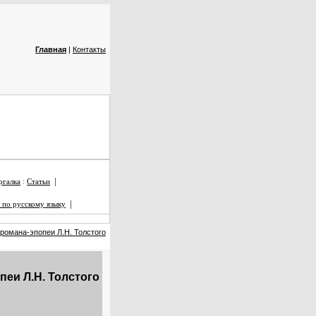
Главная
|
Контакты
|
галка
:
Статьи
|
 по русскому языку
романа-эпопеи Л.Н. Толстого
еи Л.Н. Толстого