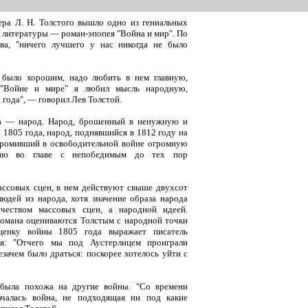
ера Л. Н. Толстого вышло одно из гениальных
 литературы — роман-эпопея "Война и мир". По
ева, "ничего лучшего у нас никогда не было
 было хорошим, надо любить в нем главную,
"Войне и мире" я любил мысль народную,
 года", — говорил Лев Толстой.
а — народ. Народ, брошенный в ненужную и
1805 года, народ, поднявшийся в 1812 году на
громивший в освободительной войне огромную
мию во главе с непобедимым до тех пор
ассовых сцен, в нем действуют свыше двухсот
юдей из народа, хотя значение образа народа
ичеством массовых сцен, а народной идеей.
омана оцениваются Толстым с народной точки
ценку войны 1805 года выражает писатель
ея: "Отчего мы под Аустерлицем проиграли
езачем было драться: поскорее хотелось уйти с
была похожа на другие войны. "Со времени
чалась война, не подходящая ни под какие