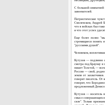
Несвицкий, Друбецкой, 
С большой симпатией 
завоевателей.
Патриотические чувст
Смоленском, Андрей Бо
что в войсках был тако
и что этот успех удеся
Еще более полно "мы
стремящиеся понять е
"русскими душой".
Человеком, воплотивши
Кутузов — подлинно н
смотра под Браунау и 
пишет Толстой, — всем
России — свой, родно
земли от захватчиков
говорит писатель. От
говорит, что Бородинс
предложенный Денисов
Кутузов — носитель н
смысл совершающихся я
силе". Только призна