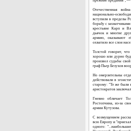
прежние предания", — 
Отечественная войн
национально-освобо
вступили в пределы Р
борьбу с захватчиками
крестьяне Карп и Вл
дьячок и многие дру
армию, оказывают е
охватило все слои насе
Толстой говорит, что
хорошо или дурно буд
произвол судьбы свой
граф Пьер Безухов воо
Но омерзительны отде
действовали в эгоист
старому: "Те же были 
аристократов заключал
Гневно обличает Тол
Ростопчина, из-за св
армии Кутузова.
С возмущением расска
всю Европу и "приехал
одного: "...наибольш