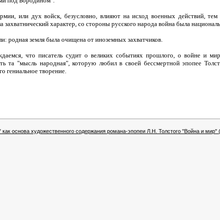
ми под Бородином".
рмии, или дух войск, безусловно, влияют на исход военных действий, тем
а захватнический характер, со стороны русского народа война была национал
ли: родная земля была очищена от иноземных захватчиков.
ждаемся, что писатель судит о великих событиях прошлого, о войне и ми
сть та "мысль народная", которую любил в своей бессмертной эпопее Толст
о гениальное творение.
 как основа художественного содержания романа-эпопеи Л.Н. Толстого "Война и мир" (