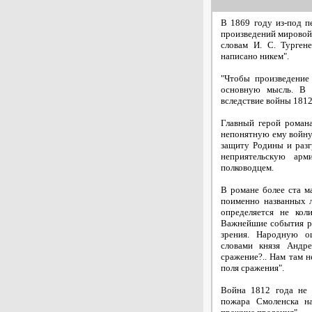
В 1869 году из-под п
произведений мировой
словам И. С. Турген
написано никем".
"Чтобы произведение
основную мысль. В 
вследствие войны 1812
Главный герой роман
непонятную ему войну 
защиту Родины и раз
неприятельскую ар
полководцем.
В романе более ста м
поименно названных л
определяется не кол
Важнейшие события р
зрения. Народную о
словами князя Андр
сражение?.. Нам там н
поля сражения".
Война 1812 года не 
пожара Смоленска на