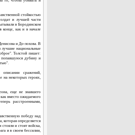
на то, чтобы убивать и
равственной стойкостью
солдат и лучшей части
пытывали в Бородинском
 конце, как и в начале
енисова и До-лохова. В
я лучшие национальные
оброе". Толстой пишет:
ую попавшуюся дубину и
тью".
 описании сражений,
е на некоторых героях,
еона, еще не знавшего
к как вместо ожидаемого
теперь расстроенными,
равственную победу над
, которая определяется
 стояли и стоят войска,
ага и в своем бессилии,