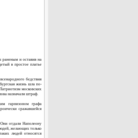
ы раненым и оставив на
детый в простое платье
 всенародного бедствия
бургская жизнь шла по-
 Патриотизм московских
лова назначали штраф.
ким гарнизоном графа
ероически сражавшейся
 Они отдали Наполеону
людей, желающих только
 таких людей относятся