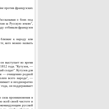
йне против французских
ассказывая о боях под
там за Русскую землю",
ряду отбивали французов
 близкие к народу или
те, кого можно назвать
он выступает во время
1812 года. "Кутузов, —
ий солдат". Кутузов для
цели — очищению родной
волею всего народа", —
онимает и неоднократно
2 года, он поддерживает
я сила проникновения в
о всей своей чистоте и
внокомандующим русской