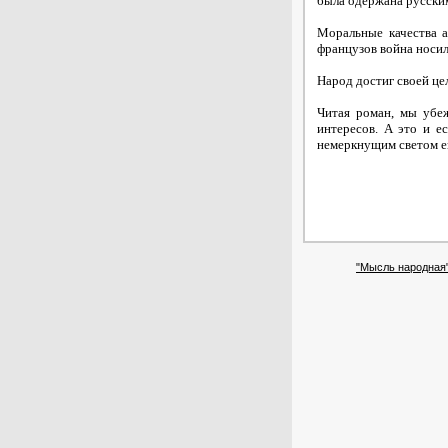
была одержана русски
Моральные качества а
французов война носил
Народ достиг своей це
Читая роман, мы убе
интересов. А это и е
немеркнущим светом ег
"Мысль народная"