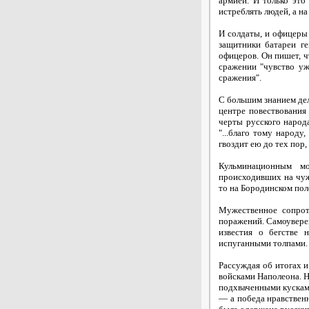
армией. И только это
истреблять людей, а на
И солдаты, и офицеры 
защитники батареи ге
офицеров. Он пишет, ч
сражении "чувство ужа
сражения".
С большим знанием дел
центре повествования
черты русского народа
"...благо тому народ
гвоздит ею до тех пор,
Кульминационным мо
происходивших на чуж
то на Бородинском пол
Мужественное сопрот
поражений. Самоуверен
известия о бегстве 
испуганными толпами. 
Рассуждая об итогах и
войсками Наполеона. Н
подхваченными кусками
— а победа нравственн