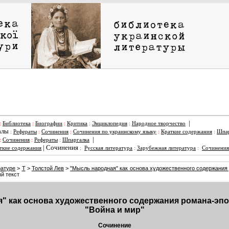
|
:
Библиотека
:
Биографии
:
Критика
:
Энциклопедия
:
Народное творчество
алы
:
Рефераты
:
Сочинения
:
Сочинения по украинскому языку
:
Краткие содержания
:
Шпар
|
:
Сочинения
:
Рефераты
:
Шпаргалка
|
Сочинения
ткие содержания
:
Русская литература
:
Зарубежная литература
:
Сочинения
ратуре
>
Т
>
Толстой Лев
>
"Мысль народная" как основа художественного содержания 
й текст
" как основа художественного содержания романа-эпоп
"Война и мир"
Сочинение