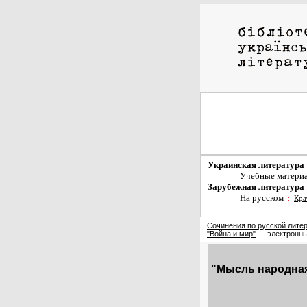
Украинская литература
Учебные матери
Зарубежная литература
На русском
:
Кра
Сочинения по русской лите
"Война и мир"
— электронны
"Мысль народная