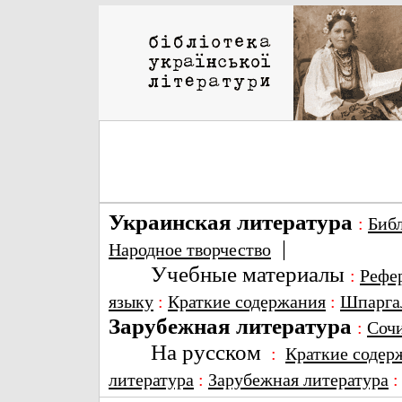
Украинская литература
:
Биб
|
Народное творчество
Учебные материалы
:
Рефе
языку
:
Краткие содержания
:
Шпарга
Зарубежная литература
:
Соч
На русском
:
Краткие содер
литература
:
Зарубежная литература