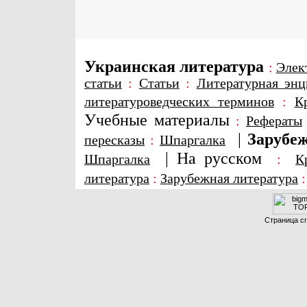
Украинская литература
:
Элек
статьи
:
Статьи
:
Литературная энц
литературоведческих терминов
:
К
Учебные материалы
:
Рефераты
|
Зарубеж
пересказы
:
Шпаргалка
|
На русском
Шпаргалка
:
К
литература
:
Зарубежная литература
Страница сг