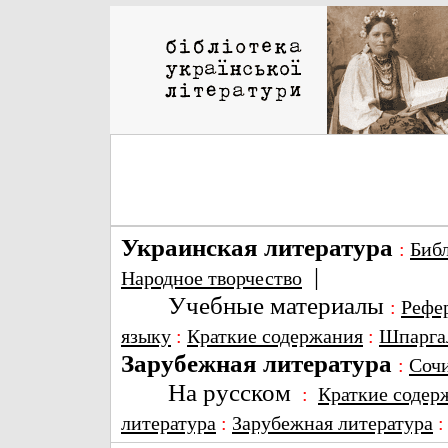
Украинская литература
:
Биб
|
Народное творчество
Учебные материалы
:
Рефе
языку
:
Краткие содержания
:
Шпарга
Зарубежная литература
:
Соч
На русском
:
Краткие содер
литература
:
Зарубежная литература