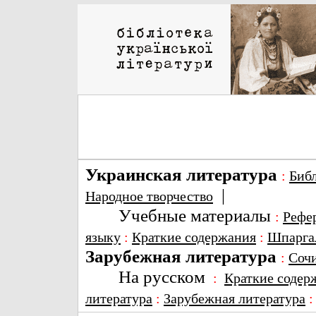
Украинская литература
:
Биб
|
Народное творчество
Учебные материалы
:
Рефе
языку
:
Краткие содержания
:
Шпарга
Зарубежная литература
:
Соч
На русском
:
Краткие содер
литература
:
Зарубежная литература