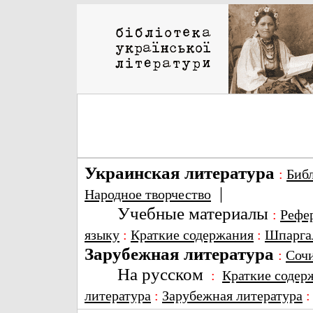
Украинская литература
:
Биб
|
Народное творчество
Учебные материалы
:
Рефе
языку
:
Краткие содержания
:
Шпарга
Зарубежная литература
:
Соч
На русском
:
Краткие содер
литература
:
Зарубежная литература