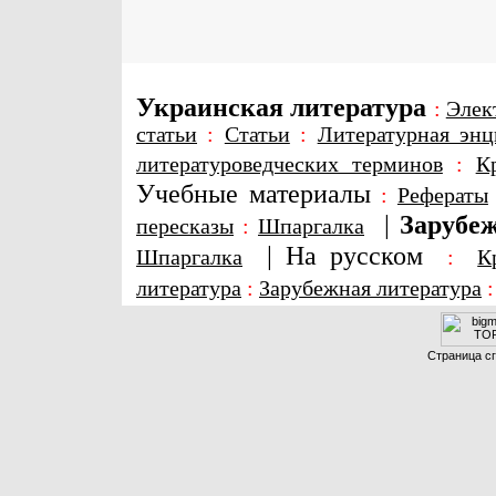
Украинская литература
:
Элек
статьи
:
Статьи
:
Литературная энц
литературоведческих терминов
:
К
Учебные материалы
:
Рефераты
|
Зарубеж
пересказы
:
Шпаргалка
|
На русском
Шпаргалка
:
К
литература
:
Зарубежная литература
Страница сг