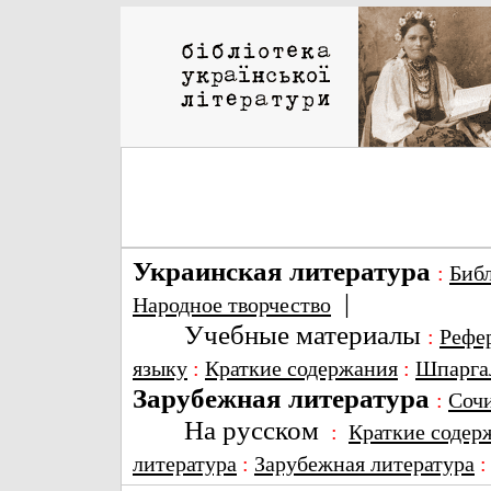
Украинская литература
:
Биб
|
Народное творчество
Учебные материалы
:
Рефе
языку
:
Краткие содержания
:
Шпарга
Зарубежная литература
:
Соч
На русском
:
Краткие содер
литература
:
Зарубежная литература