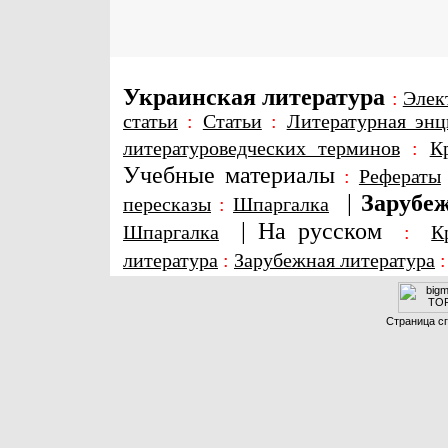
Украинская литература
:
Элек
статьи
:
Статьи
:
Литературная энц
литературоведческих терминов
:
К
Учебные материалы
:
Рефераты
|
Зарубеж
пересказы
:
Шпаргалка
|
На русском
Шпаргалка
:
К
литература
:
Зарубежная литература
Страница сг