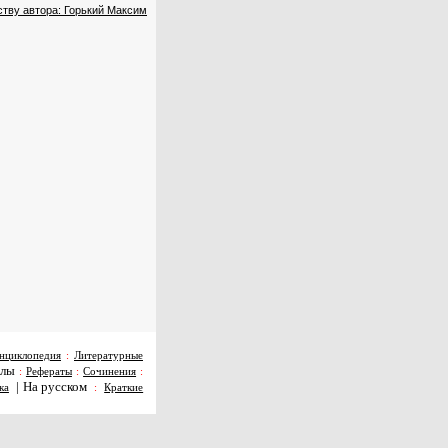
ству автора: Горький Максим
нциклопедия
:
Литературные
алы
:
Рефераты
:
Сочинения
:
|
На русском
ка
:
Краткие