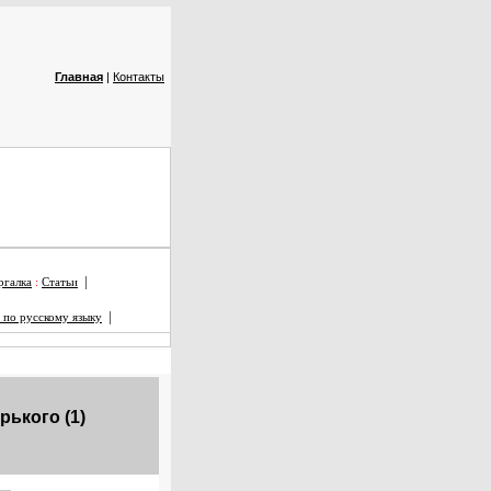
Главная
|
Контакты
|
галка
:
Статьи
|
 по русскому языку
рького (1)